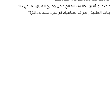
ات العراقية لمن هم دون خط الفقر
خاصة، وتأمين تكاليف العلاج داخل وخارج العراق بما في ذلك
عينات الطبية (أطراف صناعية، كراسي، مساند…الخ)”.