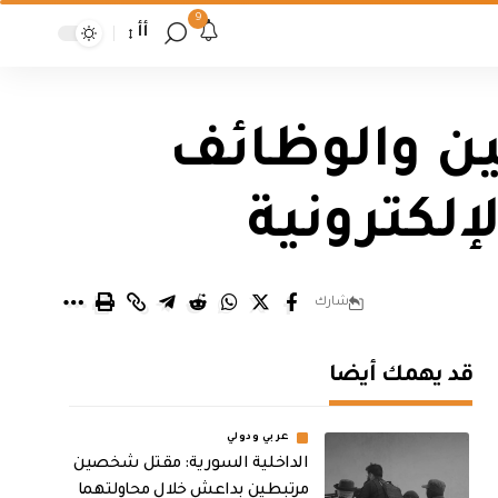
9
أأ
ين والوظائف
إلكترونية
شارك
قد يهمك أيضا
عربي ودولي
الداخلية السورية: مقتل شخصين
مرتبطين بداعش خلال محاولتهما