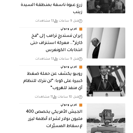
زرع عبوة ناسفة بمنطقة السيدة
زينب
قبل 9 ساعات
13 مشاهدات
عربي ودولي
إيران تستدرج ترامب إلى “فخ
كارتر”.. معركة استنزاف حتى
انتخابات الكونغرس
قبل 9 ساعات
13 مشاهدات
عربي ودولي
روبيو يكشف عن حملة ضغط
كبيرة على كوبا: “لن نترك للنظام
أي منفذ للهروب”
قبل 10 ساعات
11 مشاهدات
عربي ودولي
الجيش الأمريكي يخصص 400
مليون دولار لشراء أنظمة ليزر
لإسقاط المسيّرات