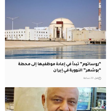
“روساتوم” تبدأ في إعادة موظفيها إلى محطة
“بوشهر” النووية في إيران
قبل 23 ساعة