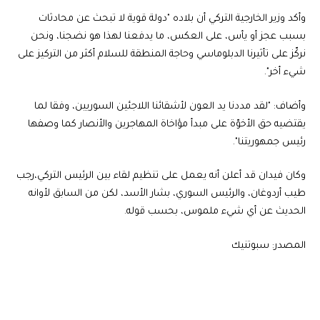
وأكد وزير الخارجية التركي أن بلاده "دولة قوية لا تبحث عن محادثات
بسبب عجز أو يأس، على العكس، ما يدفعنا لهذا هو نضجنا، ونحن
نركّز على تأثيرنا الدبلوماسي وحاجة المنطقة للسلام أكثر من التركيز على
شيء أخر".
وأضاف: "لقد مددنا يد العون لأشقائنا اللاجئين السوريين، وفقا لما
يقتضيه حق الأخوّة على مبدأ مؤاخاة المهاجرين والأنصار كما وصفها
رئيس جمهوريتنا".
وكان فيدان قد أعلن أنه يعمل على تنظيم لقاء بين الرئيس التركي،رجب
طيب أردوغان، والرئيس السوري، بشار الأسد، لكن من السابق لأوانه
الحديث عن أي شيء ملموس، بحسب قوله.
المصدر: سبوتنيك