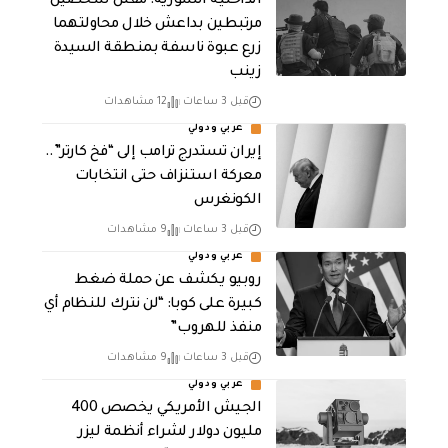
الداخلية السورية: مقتل شخصين
مرتبطين بداعش خلال محاولتهما
زرع عبوة ناسفة بمنطقة السيدة
زينب
قبل 3 ساعات
12 مشاهدات
عربي ودولي
إيران تستدرج ترامب إلى “فخ كارتر”..
معركة استنزاف حتى انتخابات
الكونغرس
قبل 3 ساعات
9 مشاهدات
عربي ودولي
روبيو يكشف عن حملة ضغط
كبيرة على كوبا: “لن نترك للنظام أي
منفذ للهروب”
قبل 3 ساعات
9 مشاهدات
عربي ودولي
الجيش الأمريكي يخصص 400
مليون دولار لشراء أنظمة ليزر