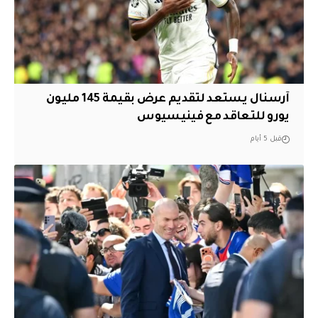
آرسنال يستعد لتقديم عرض بقيمة 145 مليون
يورو للتعاقد مع فينيسيوس
قبل 5 أيام