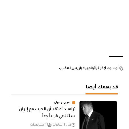
الوسوم
أوكرانيا
أولمبياد باريس
المغرب
قد يهمك أيضا
عربي ودولي
‏ترامب: أعتقد أن الحرب مع إيران
ستنتهي قريباً جداً
قبل 9 ساعات
11 مشاهدات