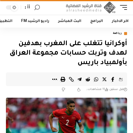
أأ
اخر الاخبار
البرامج
البث المباشر
راديو الرشيد FM
التطبي
رياضة
أوكرانيا تتغلب على المغرب بهدفين
لهدف وتربك حسابات مجموعة العراق
بأولمبياد باريس
قبل سنتين
11 مشاهدات