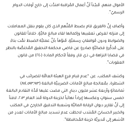
الأموال منهم، مُبيّـناً أنَّ أعمال المُراقبة امتدَّت إلى خارج أوقات الدوام
الرسميّ”.
وأضاف إنَّ ةالفريق قام بضبط المُتَّهم الذي كان يقوم بنقل المعاملات
إلى منزله؛ لغرض تعقبيها وإكمالها لقاء مبالغ ماليَّةٍ، خلافاً للقانون
والضوابط ودون مُوافقاتٍ رسميَّةٍ، مُنوّهاً بأنَّ عمليَّة الضبط تمَّت بناءً
على مُذكَّرةٍ قضائيَّةٍ صادرةٍ عن قاضي محكمة التحقيق المُختصَّة بالنظر
في قضايا النزاهة في ذي قار، وفقاً لأحكام المادة (٢٤٠) من قانون
العقوبات”.
وكشف المكتب، عن “عدم قيام فرع الهيئة العامَّة للضرائب في
الشطرة، بمُعالجة مبالغ الأمانات الضريبيَّة البالغة (٨١٤,٥٩٣,٩١٣)
ثمانمائةٍ وأربعة عشر مليون دينارٍ، التي مضت عليها مُدَّة التقادم البالغة
خمس سنواتٍ وعكسها إيراداً نهائياً لخزينة الدولة مُنذ العام ٢٠١٣، لافتاً
إلى أنَّ تقارير ديوان الرقابة الماليَّة وشعبة التدقيق الخارجيّ في المكتب
والخبير الحسابيّ المُنتدب لاحظت عدم تسديد مبالغ الأمانات لعددٍ من
الأشهر إلى مُديريَّة خزينة المُحافظة”.