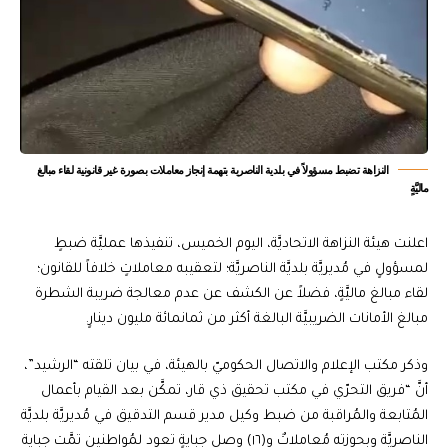
النزاهة تضبط مسؤولاً في بلدية الناصرية بتهمة إنجاز معاملات بصورة غير قانونية لقاء مبالغ
ماليَّةٍ
اعلنت هيئة النزاهة الاتحاديَّة، اليوم الخميس، تنفيذها عمليَّة ضبطٍ
لمسؤولٍ في مُديريَّة بلديَّة الناصريَّة؛ لتعقيبه معاملاتٍ خلافاً للقانون؛
لقاء مبالغ ماليَّةٍ، فضلاً عن الكشف عن عدم معالجة ضريبة الشطرة
مبالغ الأمانات الضريبيَّة البالغة أكثر من ثمانمائة مليون دينارٍ.
وذكر مكتب الإعلام والاتصال الحكوميّ بالهيئة، في بيان تلقته “الرشيد”،
أنَّ “فريق التحرّي في مكتب تحقيق ذي قار، تمكَّن بعد القيام بأعمال
المُتابعة والمُراقبة من ضبط وكيل مدير قسم التدقيق في مُديريَّة بلديَّة
الناصريَّة وبحوزته مُعاملاتٌ و(١٦) وصل جبايةٍ تعود لمُواطنين تمَّت جباية