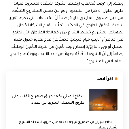
ولفت، إلى “رصد مُخالفاتٍ ارتكبتها الشركة المُنفّذة لمشروع صيانة
طريق بطول (٥ كم) في الشطرة، وهو من ضمن المشاريع المُنفَّذة
من قبل صندوق إعمار ذي قار، مُوضحاً أنَّ المُخالفات التي ذكرها تقرير
شعبة التدقيق الخارجيّ في المكتب، تمثّلت بقيام الشركة المُحال
بعهدتها المشروع بتبليط الشارع دون مُعالجة المناطق التي تحتوي
على قناطر أو أنابيب مياهٍ قديمةٍ، فضلاً عن عدم تقديم جدول تقدم
العمل أو وجود ما يُؤيّدُ إصدار وثيقة تأمينٍ من شركة التأمين الوطنيَّة،
إضافةً إلى أنَّ الشركة لم تُقدِّمْ جدولاً عن عدد الآليات ونوعيَّتها والأيدي
العاملة في المشروع”.
اقرأ ايضا
الدفاع المدني يخمد حريق صهريج انقلب على
طريق الشعلة السريع في بغداد
اندلاع النيران في صهريج نتيجة انقلابه على طريق الشعلة السريع
شمالي بغداد