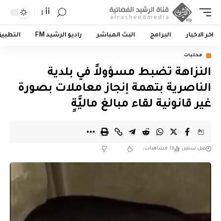
أأ
اخر الاخبار
البرامج
البث المباشر
راديو الرشيد FM
التطبي
محليات
النزاهة تضبط مسؤولاً في بلدية
الناصرية بتهمة إنجاز معاملات بصورة
غير قانونية لقاء مبالغ ماليَّةٍ
قبل سنتين
13 مشاهدات