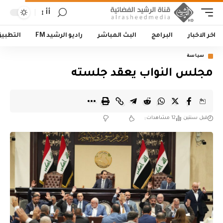
أأ
اخر الاخبار
البرامج
البث المباشر
راديو الرشيد FM
التطبي
سياسة
مجلس النواب يعقد جلسته
قبل سنتين
12 مشاهدات