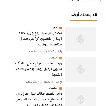
قد يهمك أيضا
أمن
مصدر للرشيد: رفع جزئي لحالة
الإنذار القصوى “ج” عن جهاز
مكافحة الإرهاب
قبل 7 دقائق
4 مشاهدات
أقتصاد
وزير النفط: العراق ينتج حالياً 2.7
مليون برميل يومياً ويصدر نصف
الكمية
قبل 18 دقيقة
5 مشاهدات
أقتصاد
وزير النفط: هناك حوار مع إيران
للسماح بتصدير النفط العراقي
لكنه غير مفعل حتى الآن