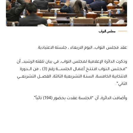
مجلس النواب
عقد مجلس النواب، اليوم الاربعاء ، جلسته الاعتيادية.
وذكرت الدائرة الإعلامية لمجلس النواب، في بيان تلقته الرشيد، أن
“مـجـلـس الـنـواب افـتـتـح أعـمـال الجلســـــة رقم (3) ، من الـــدورة
الانتخابية الخامسة، السنـة التشريعية الثالثة، الفصـــل التشريعـــي
الثاني”.
وأضافت الدائرة، أن “الجلسة عقدت بحضور (194) نائباً”.