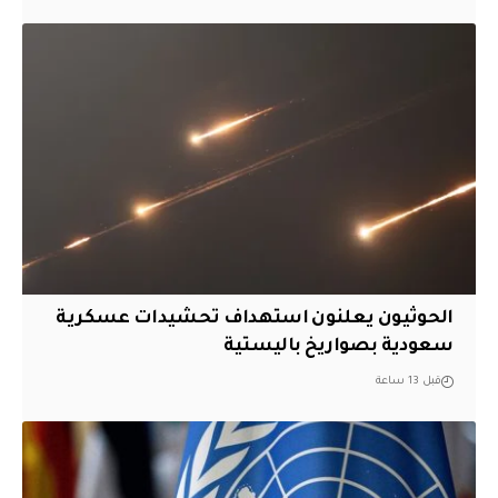
الحوثيون يعلنون استهداف تحشيدات عسكرية
سعودية بصواريخ باليستية
قبل 13 ساعة