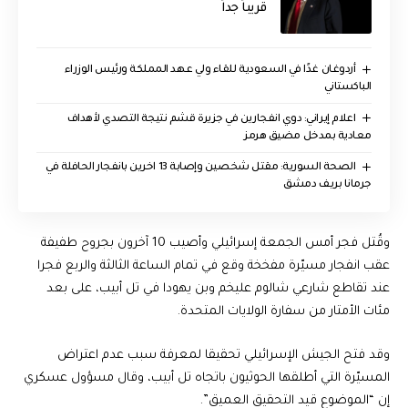
قريباً جداً
أردوغان غدًا في السعودية للقاء ولي عهد المملكة ورئيس الوزراء
الباكستاني
اعلام إيراني: دوي انفجارين في جزيرة قشم نتيجة التصدي لأهداف
معادية بمدخل مضيق هرمز
الصحة السورية: مقتل شخصين وإصابة 13 اخرين بانفجار الحافلة في
جرمانا بريف دمشق
وقُتل فجر أمس الجمعة إسرائيلي وأصيب 10 آخرون بجروح طفيفة
عقب انفجار مسيّرة مفخخة وقع في تمام الساعة الثالثة والربع فجرا
عند تقاطع شارعي شالوم عليخم وبن يهودا في تل أبيب، على بعد
مئات الأمتار من سفارة الولايات المتحدة.
وقد فتح الجيش الإسرائيلي تحقيقا لمعرفة سبب عدم اعتراض
المسيّرة التي أطلقها الحوثيون باتجاه تل أبيب، وقال مسؤول عسكري
إن “الموضوع قيد التحقيق العميق”.