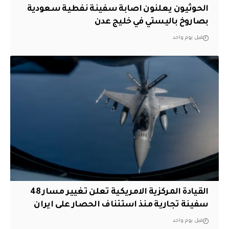
الحوثيون يعلنون اصابة سفينة نفطية سعودية
بصاروخ باليستي في خليج عدن
قبل يوم واحد
القيادة المركزية الامريكية تعلن تغيير مسار 48
سفينة تجارية منذ استئناف الحصار على ايران
قبل يوم واحد