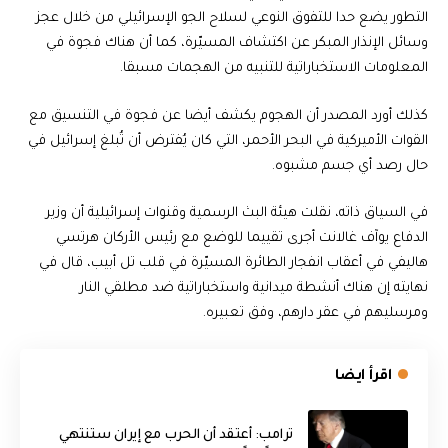
التطور يضع حدا للتفوق النوعي لسلاح الجو الإسرائيلي من خلال عجز
وسائل الإنذار المبكر عن اكتشاف المسيّرة، كما أن هناك فجوة في
المعلومات الاستخباراتية للتنبيه من الهجمات مسبقا.
كذلك أورد المصدر أن الهجوم يكشف أيضا عن فجوة في التنسيق مع
القوات الأميركية في البحر الأحمر، التي كان يُفترض أن تُبلغ إسرائيل في
حال رصد أي جسم مشبوه.
في السياق ذاته، نقلت هيئة البث الرسمية وقنوات إسرائيلية أن وزير
الدفاع يوآف غالانت أجرى تقييما للوضع مع رئيس الأركان هرتسي
هاليفي في أعقاب انفجار الطائرة المسيّرة في قلب تل أبيب، قال في
نهايته إن هناك أنشطة ميدانية واستخباراتية ضد مطلقي النار
ومرسليهم في عقر دارهم، وفق تعبيره.
اقرأ ايضا
‏ترامب: أعتقد أن الحرب مع إيران ستنتهي