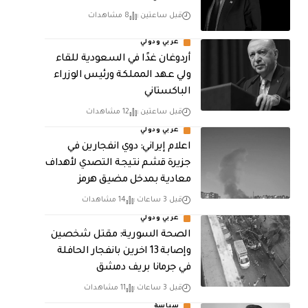
قبل ساعتين
8 مشاهدات
عربي ودولي
أردوغان غدًا في السعودية للقاء
ولي عهد المملكة ورئيس الوزراء
الباكستاني
قبل ساعتين
12 مشاهدات
عربي ودولي
اعلام إيراني: دوي انفجارين في
جزيرة قشم نتيجة التصدي لأهداف
معادية بمدخل مضيق هرمز
قبل 3 ساعات
14 مشاهدات
عربي ودولي
الصحة السورية: مقتل شخصين
وإصابة 13 اخرين بانفجار الحافلة
في جرمانا بريف دمشق
قبل 3 ساعات
11 مشاهدات
سياسة