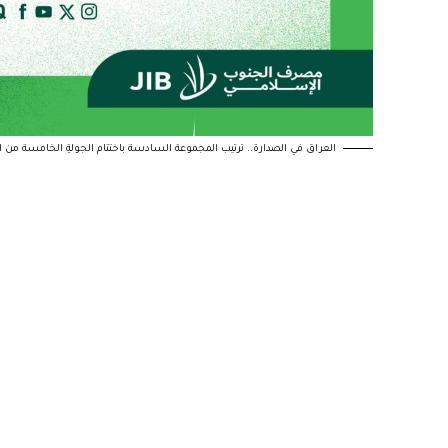
العراق في الصدارة.. ترتيب المجموعة السادسة باختتام الجولةِ الخامسة من ا