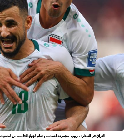
العراق في الصدارة.. ترتيب المجموعة السادسة باختتام الجولةِ الخامسة من التصفيات