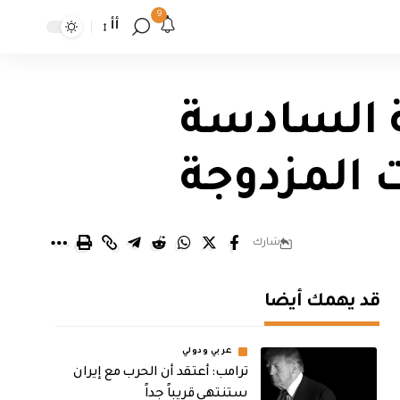
9
أأ
ة السادسة
 المزدوجة
شارك
قد يهمك أيضا
عربي ودولي
‏ترامب: أعتقد أن الحرب مع إيران
ستنتهي قريباً جداً