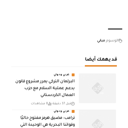
الوسوم
مبابي
قد يهمك أيضا
عربي ودولي
‏البرلمان التركي يمرر مشروع قانون
يدعم عملية السلام مع حزب
العمال الكردستاني
قبل 37 دقيقة
8 مشاهدات
عربي ودولي
ترامب: مضيق هرمز مفتوح حاليًا
وقواتنا البحرية هي الوحيدة التي