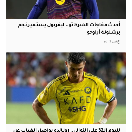
أحدث مفاجآت الميركاتو.. ليفربول يستعير نجم
برشلونة أراوخو
قبل 3 أيام
لليوم الـ32 على التوالي.. رونالدو يواصل الغياب عن