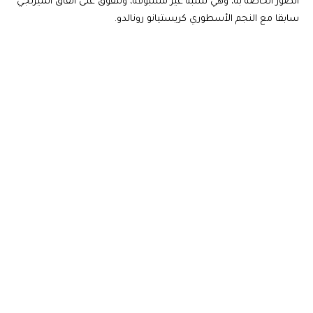
الصور الخاصة به، وهي نسبة غير مسبوقة، وتتفوق على اتفاق الميرنجي
سابقا مع النجم الأسطوري كريستيانو رونالدو.