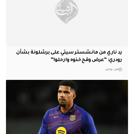
رد ناري من مانشستر سيتي على برشلونة بشأن
رودري: “عرض وقح خذوه وارحلوا”
قبل يومين