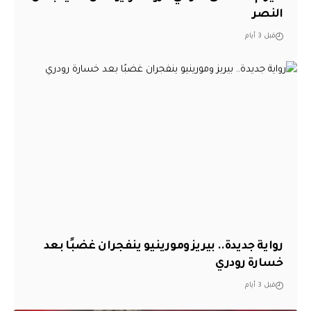
النصر
قبل 3 أيام
رواية جديدة.. بيريز ومورينيو ينفجران غضبًا بعد
خسارة رودري
قبل 3 أيام