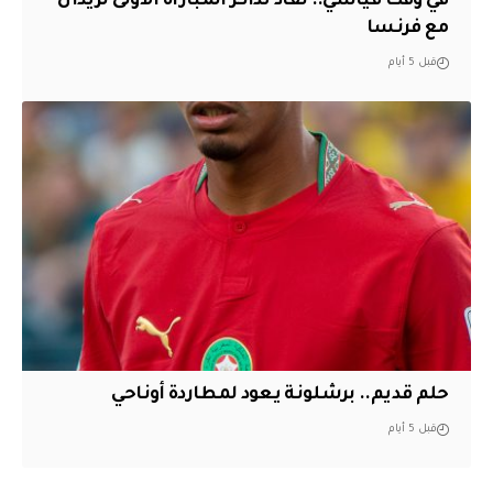
في وقت قياسي.. نفاد تذاكر المباراة الأولى لزيدان
مع فرنسا
قبل 5 أيام
حلم قديم.. برشلونة يعود لمطاردة أوناحي
قبل 5 أيام