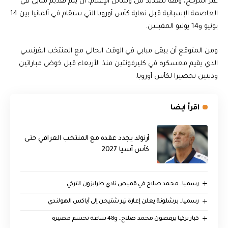
غير المرجح، وفقا للعديد من وسائل الإعلام، أن يتم تقديم مبابي في
العاصمة الإسبانية قبل نهاية كأس أوروبا التي ستقام في ألمانيا بين 14
يونيو و14 يوليو المقبلين.
‎ومن المتوقع أن يبقى مبابي في الوقت الحالي مع المنتخب الفرنسي
الذي يقيم معسكره في كليرفونتين منذ الأربعاء قبل خوض مباراتين
وديتين تحضيرا لكأس أوروبا.
اقرأ ايضا
أرنولد يجدد عقده مع المنتخب العراقي حتى
كأس آسيا 2027
رسميا.. محمد صلاح في قميص نادي طرابزون التركي
رسميا.. برشلونة يعلن إعارة تير شتيجن إلى أياكس الهولندي
كبار تركيا يرفضون محمد صلاح.. و48 ساعة تحسم مصيره