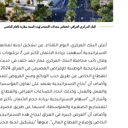
البنك المركزي العراقي: انخفاض معدلات التضخم لهذه السنة مقارنة بالعام الماضي
أعلن البنك المركزي، اليوم الثلاثاء، عن تشكيل لجنة لمتابع
الاستراتيجية أسهمت بزيادة الائتمان لأكثر من 7 تريليونات دينار.
وقال نائب محافظ البنك المركزي عمار حمد خلف،في حديث للو
للقطاع الخاص عن طريق جذب الودائع ومنح القروض للمشاري
وأضاف أن "نجاح الاستراتيجية يعتمد على تعاون المؤسسات
والعمل والعدل، وكذلك اتحاد الصناعات العراقي والقطاع 
للمشاريع الصغيرة والمتوسطة، لاسيما عن طريق مصرف (
وأضاف أن "الفرص كبيرة في العراق لنجاح هذه الاستراتي
الخاص وإصلاح القطاع المالي"، منوهاً "بتشكيل لجنة مختصة