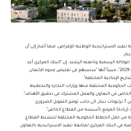
ة تنفيذ الاستراتيجية الوطنية للإقراض، فيما أشار إلى أن
كالة الرسمية وتابعته الرشيد: إن "البنك المركزي أعد
الاستراتيجية الوطنية للإقراض المصرفي في العراق 2024 -2029"، مبيناً أنها "ستسهم في تقليص فجوة الائتمان
ع الإنتاجية المختلفة".
 الحكومية المختلفة منها وزارات التجارة والتخطيط
الخاص في التعاون والعمل المشترك في تحقيق الأهداف".
وأشار الى "اسهام الاستراتيجية بزيادة حجم الائتمان بأكثر من 7 ترليونات دينار، الى جانب توفير التمويل الضروري
ريادة) المزمع تأسيسه من القطاع الخاص".
جية من خلال الخطط الحكومية المختلفة لتنشيط القطاع
 في البنك المركزي لمتابعة تنفيذ الاستراتيجية بالتعاون