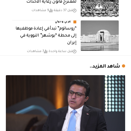
لمقترح قانون رعاية الاحداث
قبل 37 دقيقة
9 مشاهدات
عربي ودولي
“روساتوم” تبدأ في إعادة موظفيها
إلى محطة “بوشهر” النووية في
إيران
قبل ساعة واحدة
7 مشاهدات
شاهد المزيد..