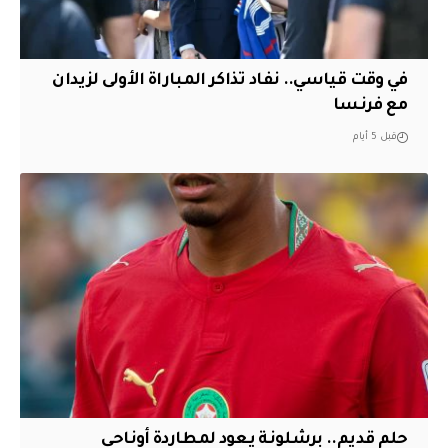
في وقت قياسي.. نفاد تذاكر المباراة الأولى لزيدان
مع فرنسا
قبل 5 أيام
حلم قديم.. برشلونة يعود لمطاردة أوناحي