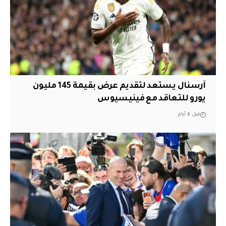
آرسنال يستعد لتقديم عرض بقيمة 145 مليون
يورو للتعاقد مع فينيسيوس
قبل 4 أيام