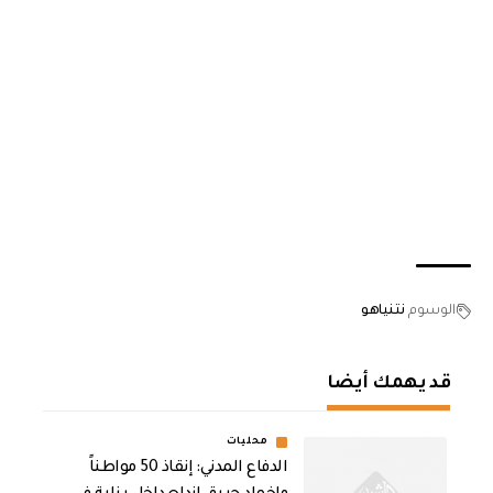
الوسوم
نتنياهو
قد يهمك أيضا
محليات
الدفاع المدني: إنقاذ 50 مواطناً