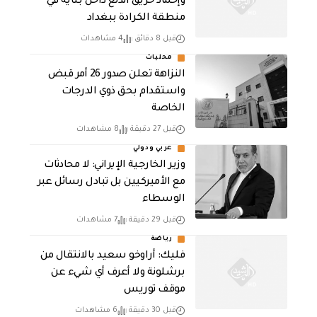
وإخماد حريق اندلع داخل بناية في
منطقة الكرادة ببغداد
قبل 8 دقائق
4 مشاهدات
محليات
النزاهة تعلن صدور 26 أمر قبض
واستقدام بحق ذوي الدرجات
الخاصة
قبل 27 دقيقة
8 مشاهدات
عربي ودولي
‏وزير الخارجية الإيراني: لا محادثات
مع الأميركيين بل تبادل رسائل عبر
الوسطاء
قبل 29 دقيقة
7 مشاهدات
رياضة
فليك: أراوخو سعيد بالانتقال من
برشلونة ولا أعرف أي شيء عن
موقف توريس
قبل 30 دقيقة
6 مشاهدات