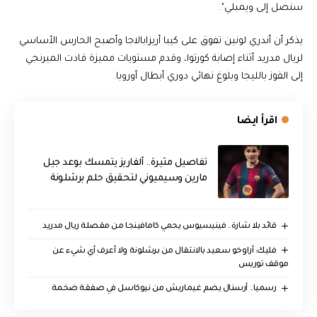
سنصل إلى ويمبلي".
يذكر أن أندري لونين تفوق على كيبا أريزابالاجا وأصبح الحارس الأساسي
لريال مدريد أثناء إصابة كورتوا، وقدم مستويات مميزة قادت الميرنجي
إلى الفوز بالليجا وبلوغ نهائي دوري أبطال أوروبا.
اقرأ ايضا
تفاصيل مثيرة.. ألفاريز يتمسك بوعد جيل
مارين وسيميوني لتحقيق حلم برشلونة
قائد بلا شارة.. فينيسيوس يحمي كامافينجا من مقصلة ريال مدريد
فليك: أراوخو سعيد بالانتقال من برشلونة ولا أعرف أي شيء عن
موقف توريس
رسميا.. أرسنال يضم غيماريش من نيوكاسل في صفقة ضخمة