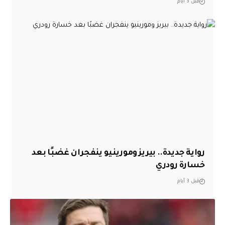
قبل 3 أيام
رواية جديدة.. بيريز ومورينيو ينفجران غضبًا بعد
خسارة رودري
قبل 3 أيام