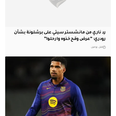
رد ناري من مانشستر سيتي على برشلونة بشأن
رودري: “عرض وقح خذوه وارحلوا”
قبل يومين