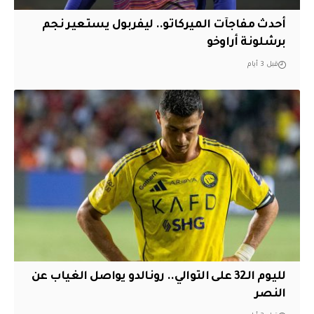
أحدث مفاجآت الميركاتو.. ليفربول يستعير نجم
برشلونة أراوخو
قبل 3 أيام
لليوم الـ32 على التوالي.. رونالدو يواصل الغياب عن
النصر