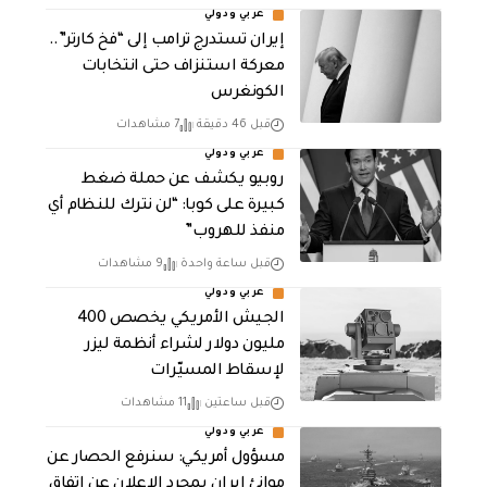
عربي ودولي
إيران تستدرج ترامب إلى “فخ كارتر”..
معركة استنزاف حتى انتخابات
الكونغرس
قبل 46 دقيقة
7 مشاهدات
عربي ودولي
روبيو يكشف عن حملة ضغط
كبيرة على كوبا: “لن نترك للنظام أي
منفذ للهروب”
قبل ساعة واحدة
9 مشاهدات
عربي ودولي
الجيش الأمريكي يخصص 400
مليون دولار لشراء أنظمة ليزر
لإسقاط المسيّرات
قبل ساعتين
11 مشاهدات
عربي ودولي
مسؤول أمريكي: سنرفع الحصار عن
موانئ إيران بمجرد الإعلان عن اتفاق