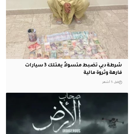
شرطة دبي تضبط متسولاً يمتلك 3 سيارات
فارهة وثروة مالية
قبل 5 أشهر