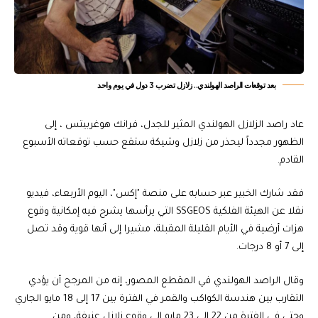
بعد توقعات الراصد الهولندي.. زلازل تضرب 3 دول في يوم واحد
عاد راصد الزلازل الهولندي المثير للجدل، فرانك هوغربيتس ، إلى
الظهور مجدداً ليحذر من زلازل وشيكة ستقع حسب توقعاته الأسبوع
القادم.
فقد شارك الخبير عبر حسابه على منصة "إكس"، اليوم الأربعاء، فيديو
نقلا عن الهيئة الفلكية SSGEOS التي يرأسها يشرح فيه إمكانية وقوع
هزات أرضية في الأيام القليلة المقبلة، مشيرا إلى أنها قوية وقد تصل
إلى 7 أو 8 درجات.
وقال الراصد الهولندي في المقطع المصور، إنه من المرجح أن يؤدي
التقارب بين هندسة الكواكب والقمر في الفترة بين 17 إلى 18 مايو الجاري
وحتى في الفترة من 22 إلى 23 مايو إلى وقوع زلازل عنيفة، ومن