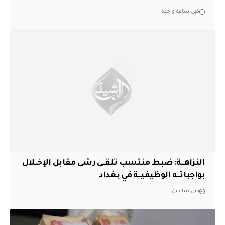
قبل ساعة واحدة
النزاهــة: ضبط منتسب تلقــى رشى مقابل الإخــلال
بواجباتــه الوظيفيــة في بغداد
قبل ساعتين