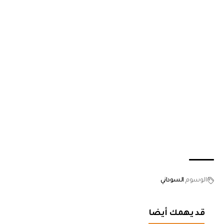
الوسوم
السوداني
قد يهمك أيضا