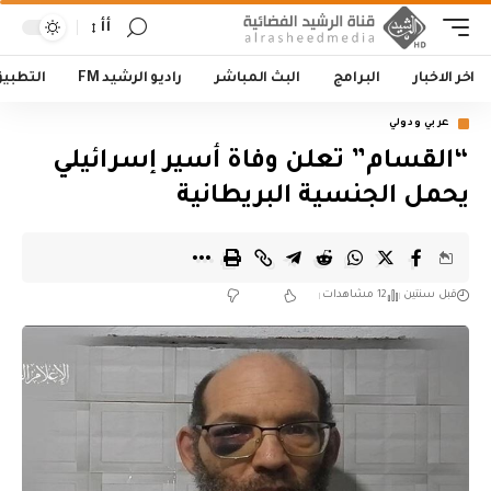
أأ
اخر الاخبار
البرامج
البث المباشر
راديو الرشيد FM
التطبي
عربي ودولي
“القسام” تعلن وفاة أسير إسرائيلي
يحمل الجنسية البريطانية
قبل سنتين
12 مشاهدات