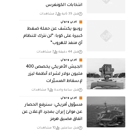
انتخابات الكونغرس
قبل 39 ثانية
2 مشاهدات
عربي ودولي
روبيو يكشف عن حملة ضغط
كبيرة على كوبا: “لن نترك للنظام
أي منفذ للهروب”
قبل 44 دقيقة
7 مشاهدات
عربي ودولي
الجيش الأمريكي يخصص 400
مليون دولار لشراء أنظمة ليزر
لإسقاط المسيّرات
قبل ساعة واحدة
9 مشاهدات
عربي ودولي
مسؤول أمريكي: سنرفع الحصار
عن موانئ إيران بمجرد الإعلان عن
اتفاق مضيق هرمز
قبل ساعتين
10 مشاهدات