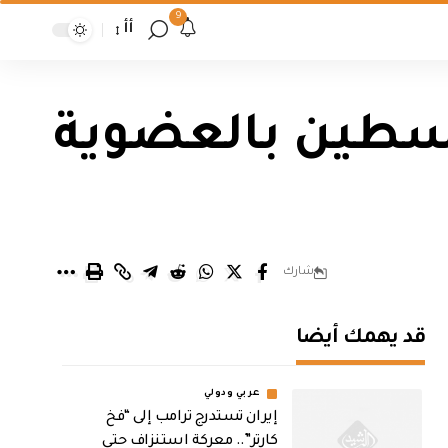
9
أأ
فلسطين بالعضوية
شارك
قد يهمك أيضا
عربي ودولي
إيران تستدرج ترامب إلى “فخ
كارتر”.. معركة استنزاف حتى