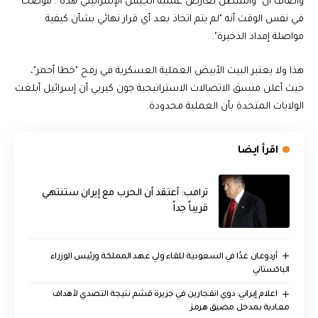
وأضاف أن "واشنطن تعارض عملية الجيش الإسرائيلي هذه". موضحا
في نفس الوقت أنه "لم يتم اتخاذ بعد أي قرار نهائي بشأن كيفية
مواصلة إمداد الذخيرة".
هذا ولا يعتبر البيت الأبيض العملية العسكرية في رفح "خطا أحمر"،
حيث أعلن منسق الاتصالات الاستراتيجية جون كيربي أن إسرائيل أبلغت
الولايات المتحدة بأن العملية محدودة.
اقرأ ايضا
‏ترامب: أعتقد أن الحرب مع إيران ستنتهي
قريباً جداً
أردوغان غدًا في السعودية للقاء ولي عهد المملكة ورئيس الوزراء
الباكستاني
اعلام إيراني: دوي انفجارين في جزيرة قشم نتيجة التصدي لأهداف
معادية بمدخل مضيق هرمز