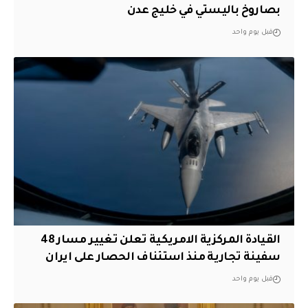
بصاروخ باليستي في خليج عدن
قبل يوم واحد
القيادة المركزية الامريكية تعلن تغيير مسار 48
سفينة تجارية منذ استئناف الحصار على ايران
قبل يوم واحد