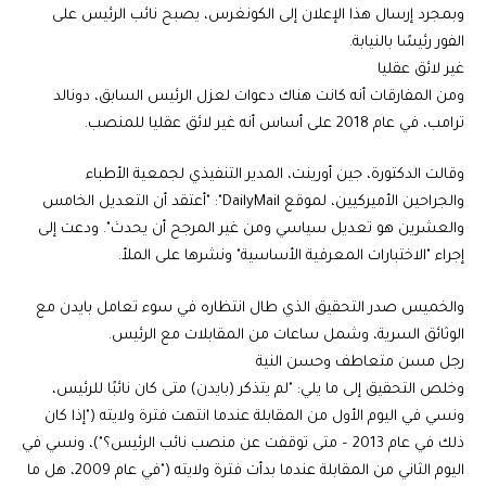
وبمجرد إرسال هذا الإعلان إلى الكونغرس، يصبح نائب الرئيس على
الفور رئيسًا بالنيابة.
غير لائق عقليا
ومن المفارقات أنه كانت هناك دعوات لعزل الرئيس السابق، دونالد
ترامب، في عام 2018 على أساس أنه غير لائق عقليا للمنصب.
وقالت الدكتورة، جين أورينت، المدير التنفيذي لجمعية الأطباء
والجراحين الأميركيين، لموقع DailyMail": "أعتقد أن التعديل الخامس
والعشرين هو تعديل سياسي ومن غير المرجح أن يحدث". ودعت إلى
إجراء "الاختبارات المعرفية الأساسية" ونشرها على الملأ.
والخميس صدر التحقيق الذي طال انتظاره في سوء تعامل بايدن مع
الوثائق السرية، وشمل ساعات من المقابلات مع الرئيس.
رجل مسن متعاطف وحسن النية
وخلص التحقيق إلى ما يلي: "لم يتذكر (بايدن) متى كان نائبًا للرئيس،
ونسي في اليوم الأول من المقابلة عندما انتهت فترة ولايته ("إذا كان
ذلك في عام 2013 – متى توقفت عن منصب نائب الرئيس؟")، ونسي في
اليوم الثاني من المقابلة عندما بدأت فترة ولايته ("في عام 2009، هل ما