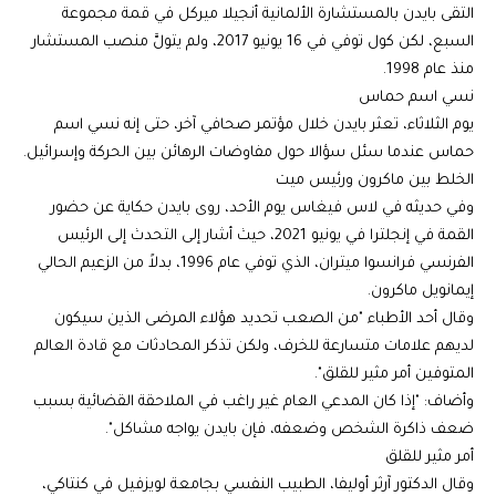
التقى بايدن بالمستشارة الألمانية أنجيلا ميركل في قمة مجموعة
السبع، لكن كول توفي في 16 يونيو 2017، ولم يتولَّ منصب المستشار
منذ عام 1998.
نسي اسم حماس
يوم الثلاثاء، تعثر بايدن خلال مؤتمر صحافي آخر، حتى إنه نسي اسم
حماس عندما سئل سؤالا حول مفاوضات الرهائن بين الحركة وإسرائيل.
الخلط بين ماكرون ورئيس ميت
وفي حديثه في لاس فيغاس يوم الأحد، روى بايدن حكاية عن حضور
القمة في إنجلترا في يونيو 2021، حيث أشار إلى التحدث إلى الرئيس
الفرنسي فرانسوا ميتران، الذي توفي عام 1996، بدلاً من الزعيم الحالي
إيمانويل ماكرون.
وقال أحد الأطباء "من الصعب تحديد هؤلاء المرضى الذين سيكون
لديهم علامات متسارعة للخرف، ولكن تذكر المحادثات مع قادة العالم
المتوفين أمر مثير للقلق".
وأضاف: "إذا كان المدعي العام غير راغب في الملاحقة القضائية بسبب
ضعف ذاكرة الشخص وضعفه، فإن بايدن يواجه مشاكل".
أمر مثير للقلق
وقال الدكتور آرثر أوليفا، الطبيب النفسي بجامعة لويزفيل في كنتاكي،