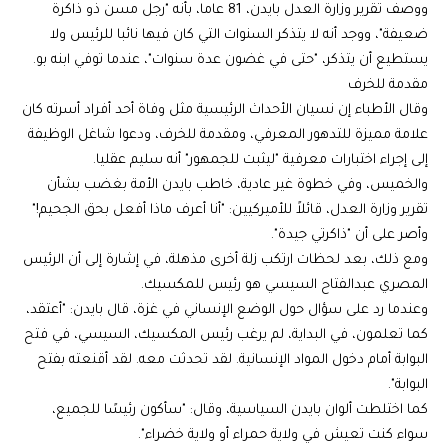
ووصف تقرير وزارة العدل بايدن، 81 عاما، بأنه "رجل مسن ذو ذاكرة
ضعيفة"، ووجد أنه لا يتذكر السنوات التي كان فيها نائبا للرئيس ولا
يستطيع أن يتذكر، "حتى في غضون عدة سنوات"، عندما توفي ابنه بو.
مقدمة للخرف
وقال الأطباء إن نسيان الأحداث الرئيسية مثل وفاة أحد أفراد أسرته كان
علامة مميزة للتدهور المعرفي، ومقدمة للخرف، ودعوا شاغل الوظيفة
إلى إجراء اختبارات معرفية "ليثبت للجمهور" أنه سليم عقليا.
والخميس، وفي خطوة غير عادية، خاطب بايدن الأمة بغضب بشأن
تقرير وزارة العدل، قائلاً للأميركيين: "أنا أعرف ماذا أفعل بحق الجحيم!"
وأصر على أن "ذاكرتي جيدة".
ومع ذلك، بعد لحظات ارتكب زلة أخرى مذهلة، في إشارة إلى أن الرئيس
المصري عبدالفتاح السيسي هو رئيس للمكسيك.
وعندما رد على سؤال حول الوضع الإنساني في غزة، قال بايدن: "أعتقد،
كما تعلمون، في البداية، لم يرغب رئيس المكسيك، السيسي، في فتح
البوابة أمام دخول المواد الإنسانية. لقد تحدثت معه. لقد أقنعته بفتح
البوابة".
كما اختلطت ألوان بايدن السياسية، وقال: "سأكون رئيسًا للجميع،
سواء كنت تعيش في ولاية حمراء أو ولاية خضراء".