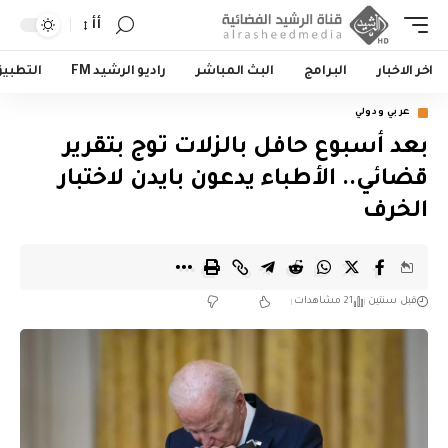
أأ
اخر الاخبار
البرامج
البث المباشر
راديو الرشيد FM
التطبي
عربي ودولي
بعد أسبوع حافل بالزلات توج بتقرير
قضائي.. الأطباء يدعون بايدن لاختبار
الخرف
قبل سنتين
21 مشاهدات