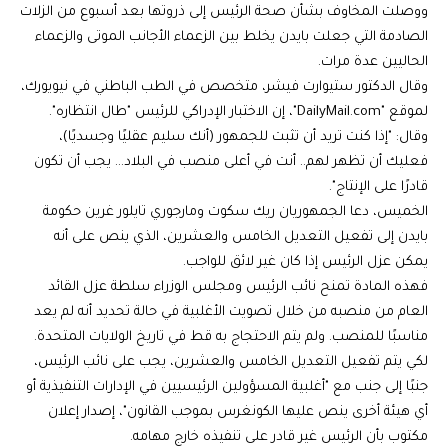
ووصلت المخاوف بشأن صحة الرئيس إلى ذروتها بعد أسبوع من الزلات
الصادمة التي جعلت بايدن يخلط بين الزعماء الأجانب الموتى والزعماء
الحاليين عدة مرات.
وقال الدكتور ستيوارت فيشر، متخصص في الطب الباطني في نيويورك،
لموقع "DailyMail.com"، إن الاختبار الإدراكي للرئيس "طال انتظاره".
وقال: "إذا كنت تريد أن تثبت للجمهور (أنك سليم عقليًا وجسديًا)،
فعليك أن تظهر لهم.. أنت في أعلى منصب في البلاد… يجب أن تكون
قادرًا على الإنتاج".
الخميس، دعا الجمهوريان ريك سكوت ومارجوري تايلور غرين حكومة
بايدن إلى تفعيل التعديل الخامس والعشرين، الذي ينص على أنه
يمكن عزل الرئيس إذا كان غير لائق للواجب.
فهذه المادة تمنح نائب الرئيس ومجلس الوزراء سلطة عزل القائد
العام من منصبه من خلال تصويت الأغلبية في حالة تحديد أنه لم يعد
مناسبًا للمنصب. ولم يتم الاحتجاج به قط في تاريخ الولايات المتحدة.
لكي يتم تفعيل التعديل الخامس والعشرين، يجب على نائب الرئيس،
جنبًا إلى جنب مع "أغلبية المسؤولين الرئيسيين في الإدارات التنفيذية أو
أي هيئة أخرى ينص عليها الكونغرس بموجب القانون"، إصدار إعلان
مكتوب بأن الرئيس غير قادر على تنفيذه خارج مهامه.