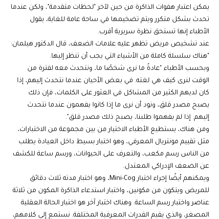
يمكن اعتبار هفوات الذاكرة من حين لآخر "لحظات متقدمة"، ولكن عندما
تحدث بشكل متكرر ويتم تضخيمها في ساحة عامة للغاية، يقول
الأطباء إنها تستحق نظرة سريرية أقرب.
عند تشخيص مريض تظهر عليه علامات الضعف، قال الدكتور هيلمان:
"هناك سلسلة كاملة من الأشياء التي يجب أن تنظر إليها.
وبحسب الأطباء "عادةً ما نرى شخصًا ما، ونتحدث معه لفترة من
الوقت لنرى كيف هي لغته. في بعض الأحيان عندما نتحدث إليهم، إذا
كان لديهم الكثير من المشاكل في العثور على الكلمات، فإن ذلك
يصبح مصدر قلق، ونود أن نرى ما إذا كانوا يفهمون عندما نتحدث
إليهم. إذا لم يفهموا طلبنا، يصبح ذلك مصدر قلق".
ومن هناك، يستطيع الأطباء الاختيار من بين مجموعة من الاختبارات،
مثل تقييم مونتريال المعرفي، وهو اختبار بسيط داخل العيادة يطلب
من الناس رسم مكعب، والتعرف على الحيوانات، ورسم ساعة للكشف
عن الضعف الإدراكي المعتدل.
ويمكنهم أيضًا إجراء اختبار Mini-Cog، وهو اختبار مدته ثلاث دقائق
للمريض ويتكون من مكونين، واختبار استدعاء الذاكرة المكون من ثلاثة
عناصر واختبار رسم الساعة. وهناك اختبار آخر هو اختبار الحالة العقلية
المصغر، والذي يقيم القدرات المعرفية المختلفة. نستمع إلى كلامهم،