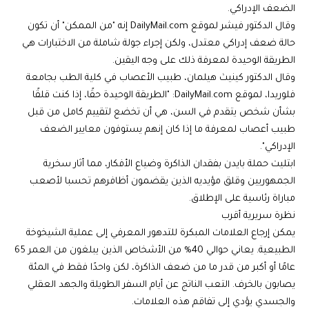
الضعف الإدراكي.
وقال الدكتور فيشر لموقع DailyMail.com إنه "من الممكن" أن تكون
حالة ضعف إدراكي معتدل، ولكن إجراء جولة شاملة من الاختبارات هي
الطريقة الوحيدة لمعرفة ذلك على وجه اليقين.
وقال الدكتور كينيث هيلمان، طبيب الأعصاب في كلية الطب بجامعة
فلوريدا، لموقع DailyMail.com: "الطريقة الوحيدة حقًا، إذا كنت قلقًا
بشأن شخص يتقدم في السن، هي أن تخضع لتقييم كامل من قبل
طبيب أعصاب لمعرفة ما إذا كان إنهم يستوفون معايير الضعف
الإدراكي".
ابتليت حملة بايدن بفقدان الذاكرة وضياع الأفكار، مما أثار سخرية
الجمهوريين وقلق مؤيديه الذين يقضمون أظافرهم تحسبا لأصعب
مباراة رئاسية على الإطلاق.
نظرة سريرية أقرب
يمكن إرجاع العلامات المبكرة للتدهور المعرفي إلى عملية الشيخوخة
الطبيعية. يعاني حوالي 40% من الأشخاص الذين يبلغون من العمر 65
عامًا أو أكبر من قدر ما من ضعف الذاكرة، لكن واحدًا فقط في المئة
يصابون بالخرف. التعب الناتج عن أيام السفر الطويلة والجهد العقلي
والجسدي يؤدي إلى تفاقم هذه العلامات.