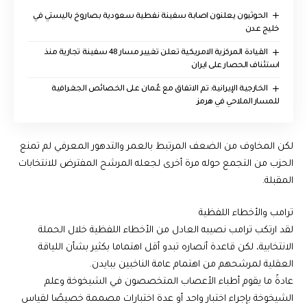
الحوثيون يعلنون اصابة سفينة نفطية سعودية بصاروخ باليستي في
خليج عدن
القيادة المركزية الامريكية تعلن تغيير مسار 48 سفينة تجارية منذ
استئناف الحصار على ايران
‏الخارجية الإيرانية: تم الاتفاق مع عُمان على الخصائص الجغرافية
للمسار الملاحي في هرمز
لكن المخاوف من الضعف المرتبط بالعمر والتدهور المعرفي لم تمنع
الحزب من التجمع حوله مرة أخرى لجعله المرشح المفترض للانتخابات
المقبلة.
ترامب والأخطاء اللفظية
لقد ارتكب ترامب نصيبه العادل من الأخطاء اللفظية خلال الحملة
الانتخابية، لكن قاعدة أنصاره تبدو أقل اهتماما بكثير بشأن اللياقة
العقلية لمرشحهم من اهتمام عامة الناخبين ببايدن.
عادةً ما يقوم أطباء الأعصاب المتخصصون في الشيخوخة وعلم
الشيخوخة بإجراء اختبار واحد أو عدة اختبارات مصممة خصيصًا لقياس