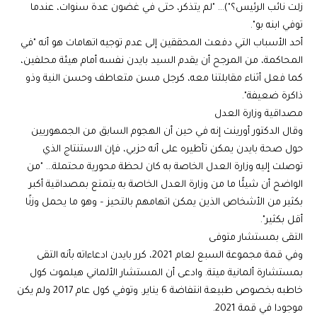
زلت نائب الرئيس؟")… "لم يتذكر، حتى في غضون عدة سنوات، عندما
توفي ابنه بو".
أحد الأسباب التي دفعت المحققين إلى عدم توجيه اتهامات هو أنه "في
المحاكمة، من المرجح أن يقدم السيد بايدن نفسه أمام هيئة محلفين،
كما فعل أثناء مقابلتنا معه، كرجل مسن متعاطف وحسن النية وذو
ذاكرة ضعيفة".
مصداقية وزارة العدل
وقال الدكتور أورينت إنه في حين أن الهجوم السابق من الجمهوريين
حول صحة بايدن يمكن تأطيره على أنه حزبي، فإن الاستنتاج الذي
توصلت إليه وزارة العدل الخاصة به كان لحظة محورية محتملة… "من
الواضح أن شيئًا ما من وزارة العدل الخاصة به يتمتع بمصداقية أكبر
بكثير من الأشخاص الذين يمكن اتهامهم بالتحيز – وهو ما يحمل وزنًا
أقل بكثير".
التقى بمستشار متوفى
وفي قمة مجموعة السبع لعام 2021، كرر بايدن ادعاءاته بأنه التقى
بمستشارة ألمانية ميتة. وادعى أن المستشار الألماني هيلموت كول
خاطبه بخصوص طبيعة انتفاضة 6 يناير. وتوفي كول عام 2017 ولم يكن
موجودا في قمة 2021.