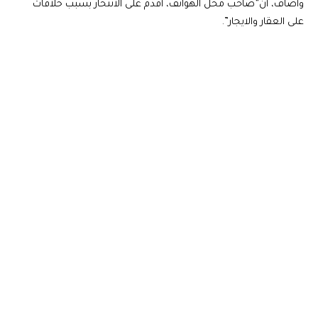
وأضاف، أن”صاحب محل الهواتف، أقدم على الانتحار بسبب خلافات
على العقار والايجار”.