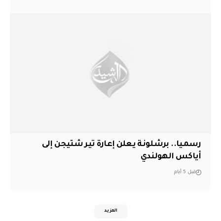
رسميا.. برشلونة يعلن إعارة تير شتيجن إلى
أياكس الهولندي
قبل 5 أيام
المزيد