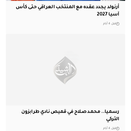
أرنولد يجدد عقده مع المنتخب العراقي حتى كأس
آسيا 2027
قبل 4 أيام
رسميا.. محمد صلاح في قميص نادي طرابزون
التركي
قبل 4 أيام