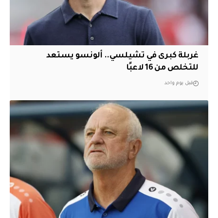
غربلة كبرى في تشيلسي.. ألونسو يستعد
للتخلص من 16 لاعبًا
قبل يوم واحد