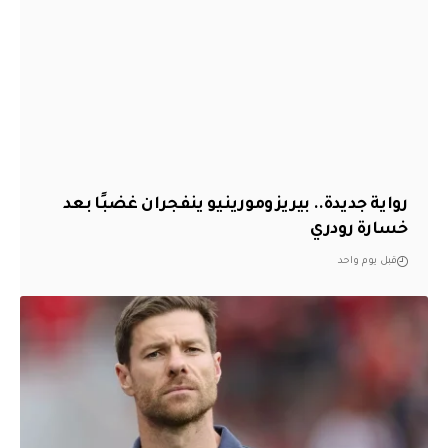
رواية جديدة.. بيريز ومورينيو ينفجران غضبًا بعد
خسارة رودري
قبل يوم واحد