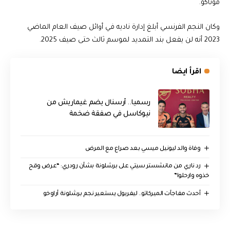
موناكو.
وكان النجم الفرنسي أبلغ إدارة ناديه في أوائل صيف العام الماضي
2023 أنه لن يفعل بند التمديد لموسم ثالث حتى صيف 2025.
اقرأ ايضا
رسميا.. أرسنال يضم غيماريش من
نيوكاسل في صفقة ضخمة
وفاة والد ليونيل ميسي بعد صراع مع المرض
رد ناري من مانشستر سيتي على برشلونة بشأن رودري: “عرض وقح
خذوه وارحلوا”
أحدث مفاجآت الميركاتو.. ليفربول يستعير نجم برشلونة أراوخو