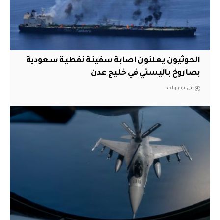
الحوثيون يعلنون اصابة سفينة نفطية سعودية
بصاروخ باليستي في خليج عدن
قبل يوم واحد