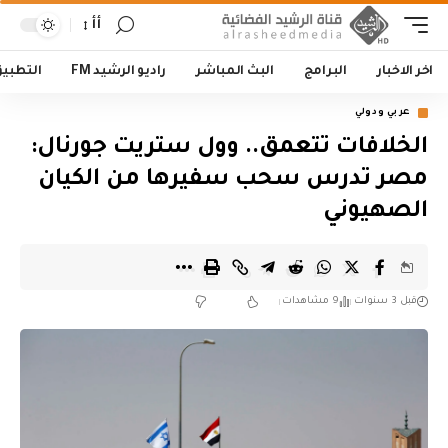
أأ
اخر الاخبار
البرامج
البث المباشر
راديو الرشيد FM
التطبي
عربي ودولي
الخلافات تتعمق.. وول ستريت جورنال:
مصر تدرس سحب سفيرها من الكيان
الصهيوني
قبل 3 سنوات
9 مشاهدات