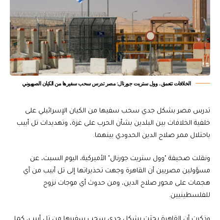
الخلافات تتعمق.. وول ستريت جورنال: مصر تدرس سحب سفيرها من الكيان الصهيوني
تدرس مصر بشكل جدي سحب سفيها من الكيان الإسرائيلي على
خلفية الخلافات بين البلدين بشأن الحرب على غزة، وتهديدات تل أبيب
باحتلال ممر صلاح الدين الحدودي بينهما.
ونقلت صحيفة "وول ستريت جورنال" الأميركية، اليوم السبت، عن
مسؤولين مصريين أن القاهرة وجهت تحذيراتها إلى تل أبيب من أي
هجمات على محور صلاح الدين، ومن حدوث أي موجات نزوح
للفلسطينيين.
وذكرت أن القاهرة بحثت بشكل جدي سحب سفيرها من تل أبيب، كما