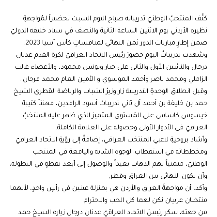
كثّف المنتخبُ الوطنيّ تدريباته صباح اليوم السبت تحضيراً لمُواجهةِ
نظيره الأردني يوم الاثنين الساعة الثانية والنصف في ستاد خليفه الدوليّ
ضمن إطارِ مباريات الدور ثمن النهائي لمنافساتِ كأس آسيا 2023.
وشهدت تدريباتُ اليوم حضورَ رئيس الاتحاد العراقيّ لكرة القدم عدنان
درجال والنائبين الأول والثاني علي جبار ويونس محمود، والأعضاء غالب
الزاملي ومحمد ناصر وأحمد الموسوي و الأمين العام محمد فرحان .
وقبل انطلاق الوحدةِ التدريبية زار وزيرُ الشباب والرياضة القطري الشيخ
حمد بن خليفة بن أحمد آل ثاني تدريباتَ أسود الرافدين، مهنئاً كتيبة
خيسوس كاساس على المُستوى المتميز الذي ظهر عليه المنتخبُ
العراقيّ في الأدوار الأولى وحصوله على العلامة الكاملة.
وأشاد بروحيةِ لاعبي المنتخب العراقي، إضافةً إلى رؤيةِ الاتحاد العراقيّ
ومخططاته في استقطاب الوجوه الشابة واليافعة في المنتخب
الوطنيّ، متمنياً لهم الذهاب بعيداً والوصول إلى أبعد نقطةٍ في البطولة،
وأن يكون النهائي بين العراق وقطر.
وأكد، أن مواجهةَ العراق والأردن هي بمنزلة عينين في رأسٍ واحدٍ، لأنهما
منتخبان عربيان نكن لهما كل الحب والاحترام.
من جهته، شكر رئيسُ الاتحاد العراقيّ عدنان درجال زيارة الشيخ حمد