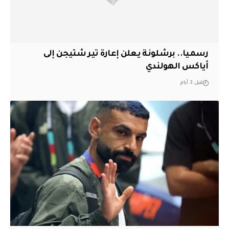
رسميا.. برشلونة يعلن إعارة تير شتيجن إلى
أياكس الهولندي
قبل 3 أيام