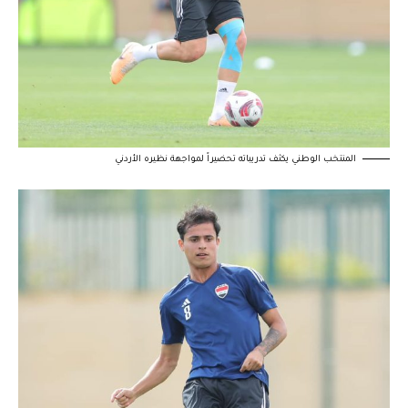
المنتخب الوطني يكثف تدريباته تحضيراً لمواجهة نظيره الأردني