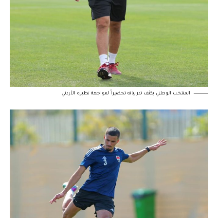
المنتخب الوطني يكثف تدريباته تحضيراً لمواجهة نظيره الأردني