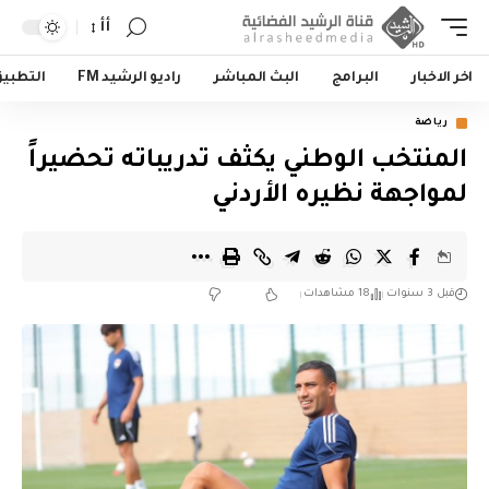
أأ
اخر الاخبار
البرامج
البث المباشر
راديو الرشيد FM
التطبي
رياضة
المنتخب الوطني يكثف تدريباته تحضيراً
لمواجهة نظيره الأردني
قبل 3 سنوات
18 مشاهدات