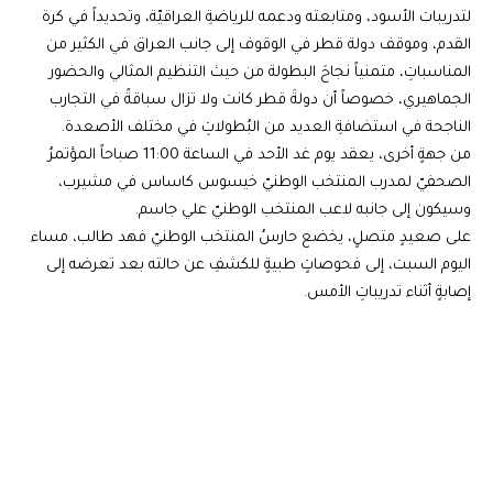
لتدريبات الأسود، ومتابعته ودعمه للرياضةِ العراقيّة، وتحديداً في كرة
القدم، وموقف دولة قطر في الوقوف إلى جانب العراق في الكثير من
المناسباتِ، متمنياً نجاحَ البطولة من حيث التنظيم المثالي والحضور
الجماهيري، خصوصاً أن دولةَ قطر كانت ولا تزال سباقةً في التجارب
الناجحة في استضافةِ العديد من البُطولاتِ في مختلف الأصعدة.
من جهةٍ أخرى، يعقد يوم غد الأحد في الساعة 11:00 صباحاً المؤتمرُ
الصحفيّ لمدرب المنتخب الوطنيّ خيسوس كاساس في مشيرب،
وسيكون إلى جانبه لاعب المنتخب الوطنيّ علي جاسم.
على صعيدٍ متصلٍ، يخضع حارسُ المنتخب الوطنيّ فهد طالب، مساء
اليوم السبت، إلى فحوصاتٍ طبيةٍ للكشفِ عن حالته بعد تعرضه إلى
إصابةٍ أثناء تدريباتِ الأمس.