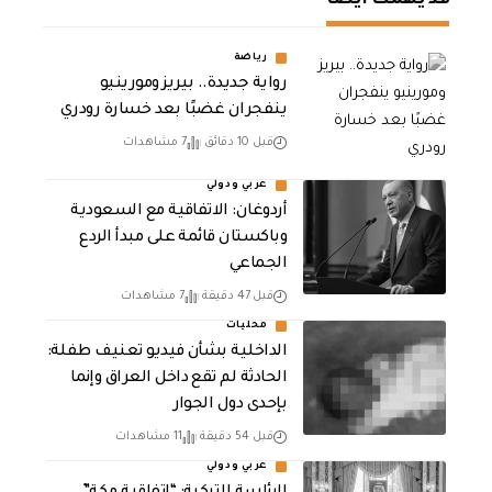
قد يهمك أيضا
رياضة
رواية جديدة.. بيريز ومورينيو
ينفجران غضبًا بعد خسارة رودري
قبل 10 دقائق
7 مشاهدات
عربي ودولي
أردوغان: الاتفاقية مع السعودية
وباكستان قائمة على مبدأ الردع
الجماعي
قبل 47 دقيقة
7 مشاهدات
محليات
الداخلية بشأن فيديو تعنيف طفلة:
الحادثة لم تقع داخل العراق وإنما
بإحدى دول الجوار
قبل 54 دقيقة
11 مشاهدات
عربي ودولي