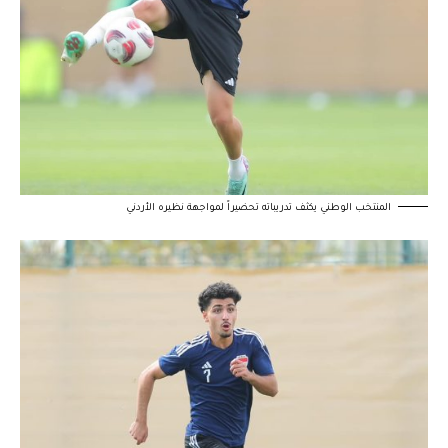
المنتخب الوطني يكثف تدريباته تحضيراً لمواجهة نظيره الأردني