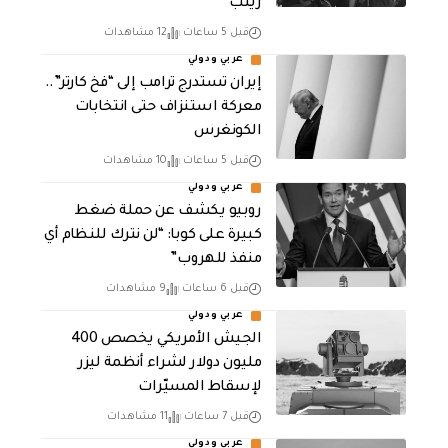
زينب
قبل 5 ساعات
12 مشاهدات
عربي ودولي
إيران تستدرج ترامب إلى “فخ كارتر”..
معركة استنزاف حتى انتخابات
الكونغرس
قبل 5 ساعات
10 مشاهدات
عربي ودولي
روبيو يكشف عن حملة ضغط
كبيرة على كوبا: “لن نترك للنظام أي
منفذ للهروب”
قبل 6 ساعات
9 مشاهدات
عربي ودولي
الجيش الأمريكي يخصص 400
مليون دولار لشراء أنظمة ليزر
لإسقاط المسيّرات
قبل 7 ساعات
11 مشاهدات
عربي ودولي