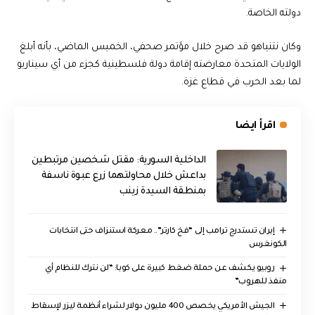
دولته الخاصة.
وكان نتنياهو قد صرح خلال مؤتمر صحفي، الخميس الماضي، بأنه أبلغ
الولايات المتحدة معارضته إقامة دولة فلسطينية كجزء من أي سيناريو
لما بعد الحرب في قطاع غزة.
اقرأ ايضا
الداخلية السورية: مقتل شخصين مرتبطين
بداعش خلال محاولتهما زرع عبوة ناسفة
بمنطقة السيدة زينب
إيران تستدرج ترامب إلى “فخ كارتر”.. معركة استنزاف حتى انتخابات
الكونغرس
روبيو يكشف عن حملة ضغط كبيرة على كوبا: “لن نترك للنظام أي
منفذ للهروب”
الجيش الأمريكي يخصص 400 مليون دولار لشراء أنظمة ليزر لإسقاط