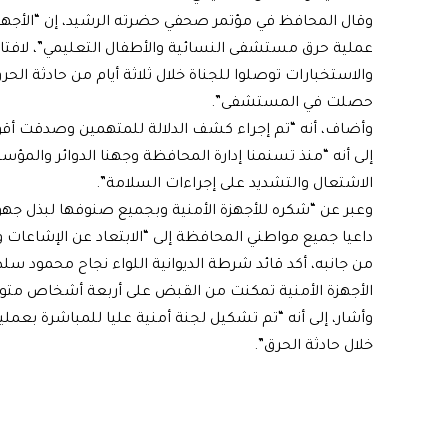
وقال المحافظ في مؤتمر صحفي حضرته الرشيد، إن “الأجه
عملية حرق مستشفى النسائية والأطفال التعليمي”، لافتا، إل
والاستخبارات توصلوا للجناة خلال ثلاثة أيام من حادثة الح
حصلت في المستشفى”.
وأضاف، أنه “تم إجراء كشف الدلالة للمتهمين وصدقت أقوا
إلى أنه “منذ تسنمنا إدارة المحافظة وجهنا الدوائر والمؤ
الاشتعال والتشديد على إجراءات السلامة”.
وعبر عن “شكره للأجهزة الأمنية وبجميع صنوفها لبذل جهود
داعيا جميع مواطني المحافظة إلى “الابتعاد عن الإشاعات
من جانبه، أكد قائد شرطة الديوانية اللواء نجاح محمود سل
الأجهزة الأمنية تمكنت من القبض على أربعة أشخاص متو
وأشار، إلى أنه “تم تشكيل لجنة أمنية عليا للمباشرة بعم
خلال حادثة الحرق”.