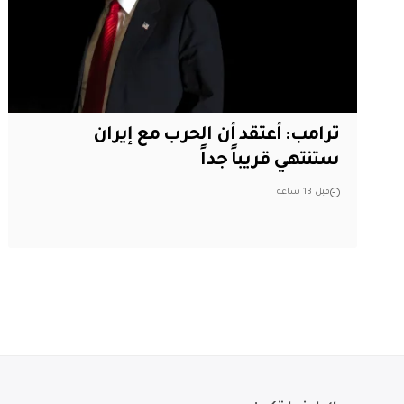
‏ترامب: أعتقد أن الحرب مع إيران
ستنتهي قريباً جداً
قبل 13 ساعة