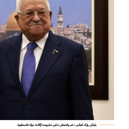
بلينكن يؤكد لعباس دعم واشنطن تدابير ملموسة لإقامة دولة فلسطينية