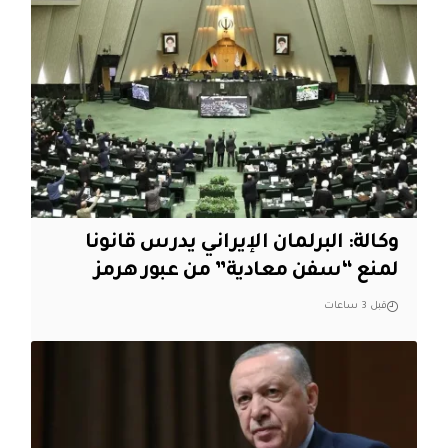
وكالة: البرلمان الإيراني يدرس قانونا
لمنع “سفن معادية” من عبور هرمز
قبل 3 ساعات