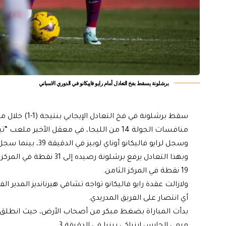
برشلونة يسقط بفخ التعادل أمام رايو فاييكانو في الدوري الاسباني
سقط برشلونة في
منافسات الجولة 14 من الليجا، في معقل الأخير ملعب “تيريزا ريفيرو”.
وسجل لرايو فاليكانو أوناي لوبيز في الدقيقة 39، بينما سجل لبرشلونة فلوريان ليخني (هدف عكسي) في الدقيقة 82.
وبهذا التعادل يرفع برشلون
19 نقطة في المركز الثامن.
ولازالت عقدة رايو فاليكانو تواجه تشافي هيرنانديز المدير ال
أي انتصار على الفريق المدريدي.
بدأت المباراة بضغط مبكر من أصحاب الأرض، حيث انطلق بال
مرمى الحارس إينياكي بينيا في الدقيقة 3.