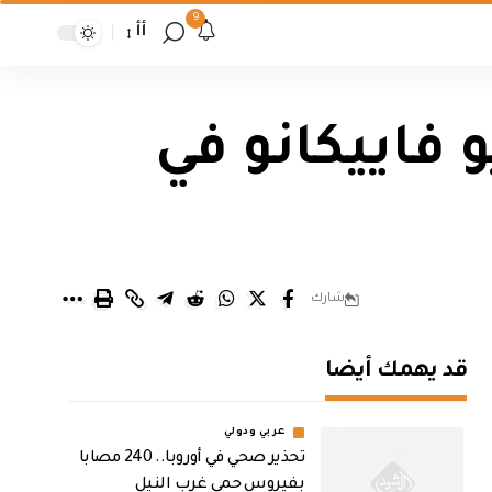
9
أأ
 فاييكانو في
شارك
قد يهمك أيضا
عربي ودولي
تحذير صحي في أوروبا.. 240 مصابا
بفيروس حمى غرب النيل