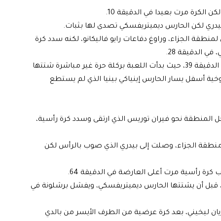
 الكرة مرت بعيدا في الدقيقة 10.
منطقة الجزاء، وراوغ دفاعات رايو فاليكانو، لكنه سدد كرة
 الدقيقة 28.
ونجح أوناي لوبيز في تسجيل هدف التقدم لرايو فاليكانو في الدقيقة 39، حيث بدأت اللعبة بركلة حرة غير مباشرة شتتها
خية أسفل يسار الحارس إينياكي بينيا الذي لم يستطع
خل المنطقة نحو فيران توريس الذي ارتقى وسدد كرة رأسية،
نطقة الجزاء، وصلت إلى بيدري الذي صوب بالرأس لكن
كرة رأسية مرت أعلى العارضة في الدقيقة 64.
 ارتطمت بالقائم الأيسر، قبل أن يشتتها الحارس ديميتريفسكي، ويفشل برشلونة في
ف عكسي سجله فلوريان ليخيني، بعد كرة عرضية من الطرف الأيسر من بالدي