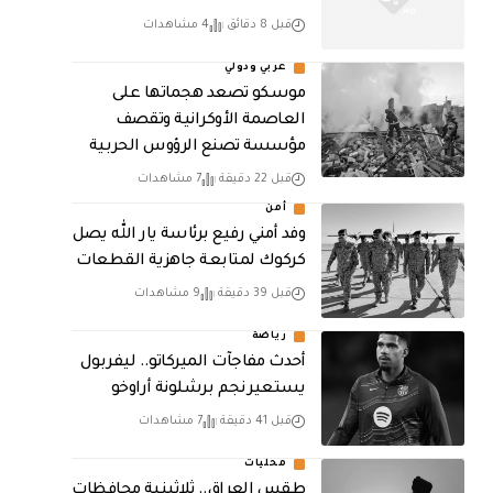
قبل 8 دقائق
4 مشاهدات
عربي ودولي
موسكو تصعد هجماتها على
العاصمة الأوكرانية وتقصف
مؤسسة تصنع الرؤوس الحربية
قبل 22 دقيقة
7 مشاهدات
أمن
وفد أمني رفيع برئاسة يار الله يصل
كركوك لمتابعة جاهزية القطعات
قبل 39 دقيقة
9 مشاهدات
رياضة
أحدث مفاجآت الميركاتو.. ليفربول
يستعير نجم برشلونة أراوخو
قبل 41 دقيقة
7 مشاهدات
محليات
طقس العراق.. ثلاثينية محافظات