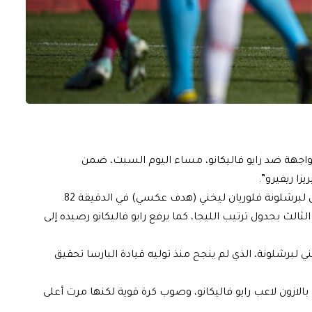
 فخ التعادل الإيجابي بنتيجة (1-1) خلال مواجهة ضد رايو فاليكانو، مساء اليوم السبت، ضمن
ة رصيده إلى 31 نقطة في المركز الثالث بجدول ترتيب الليجا، كما يرفع رايو فاليكانو رصيده إلى
فني لبرشلونة، الذي لم ينجح منذ توليه قيادة البارسا تحقيق
ازون لاعب رايو فاليكانو، وصوب كرة قوية لكنها مرت أعلى