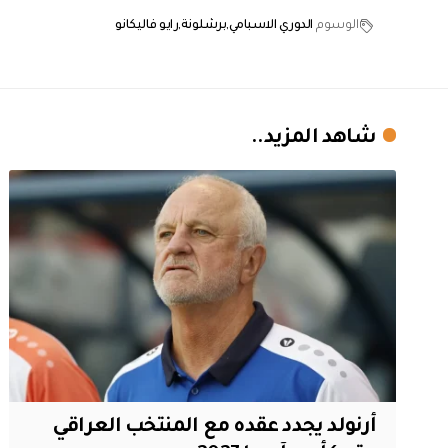
الوسوم
الدوري الاسبامي
برشلونة
رايو فاليكانو
شاهد المزيد..
أرنولد يجدد عقده مع المنتخب العراقي