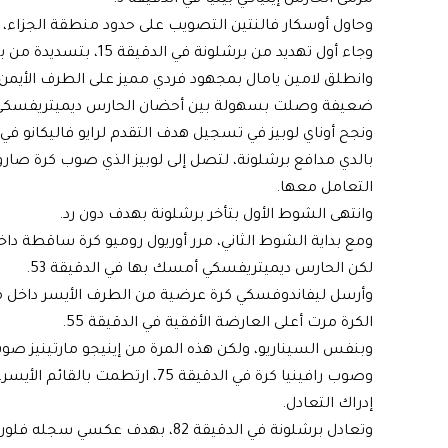
وحاول أوسكار فالنتين التصويب على حدود منطقة الجزاء، لكن
وجاء أول تهديد من برشلونة في الدقيقة 15، بتسديدة من بيدري لكن الحارس ديميتريفسكي تصدى لها بثبات.
وانطلق لامين يامال بمجهود فردي مميز على الطرف الأيمن ل
ضعيفة وصلت بسهولة بين أحضان الحارس ديميتريفسكي، في
بالدي مدافع برشلونة، لتصل إلى لوبيز الذي صوب كرة صارو
التعامل معها.
وانتهى الشوط الأول بتأخر برشلونة بهدف دون رد.
ومع بداية الشوط الثاني، مرر أوريول روميو كرة ساقطة دا
لكن الحارس ديميتريفسكي أمسك بها في الدقيقة 53.
وأرسل ليفاندوفسكي كرة عرضية من الطرف الأيسر داخل م
الكرة مرت أعلى العارضة الأفقية في الدقيقة 55.
وبنفس السيناريو، ولكن هذه المرة من إينيجو مارتينيز صوب 
وصوب رافينيا كرة في الدقيقة 75،
إدراك التعادل.
وتعادل برشلونة في الدقيقة 82، بهد