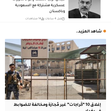
عسكرية مشتركة مع السعودية
وباكستان
قبل 4 ساعات
14 مشاهدات
شاهد المزيد..
إغلاق 10 “كَراجات” غير مُجازة ومخالفة للضوابط