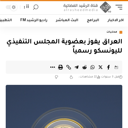
أأ
اخر الاخبار
البرامج
البث المباشر
راديو الرشيد FM
التطبي
محليات
العراق يفوز بعضوية المجلس التنفيذي
لليونسكو رسمياً
قبل 3 سنوات
22 مشاهدات