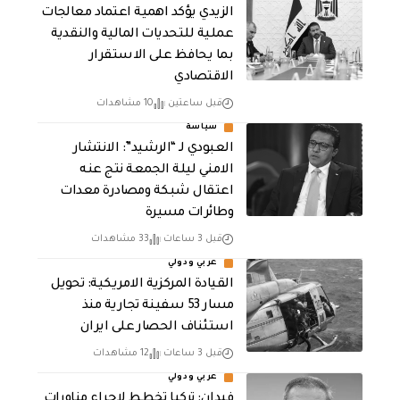
الزيدي يؤكد اهمية اعتماد معالجات
عملية للتحديات المالية والنقدية
بما يحافظ على الاستقرار
الاقتصادي
قبل ساعتين
10 مشاهدات
سياسة
العبودي لـ “الرشيد”: الانتشار
الامني ليلة الجمعة نتج عنه
اعتقال شبكة ومصادرة معدات
وطائرات مسيرة
قبل 3 ساعات
33 مشاهدات
عربي ودولي
القيادة المركزية الامريكية: تحويل
مسار 53 سفينة تجارية منذ
استئناف الحصار على ايران
قبل 3 ساعات
12 مشاهدات
عربي ودولي
فيدان: تركيا تخطط لإجراء مناورات