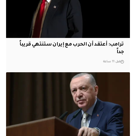
‏ترامب: أعتقد أن الحرب مع إيران ستنتهي قريباً
جداً
قبل 11 ساعة