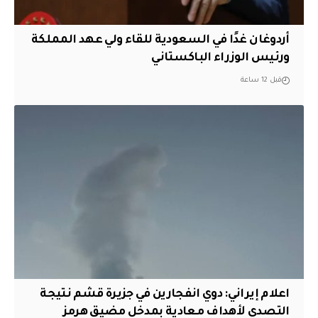
أردوغان غدًا في السعودية للقاء ولي عهد المملكة
ورئيس الوزراء الباكستاني
قبل 12 ساعة
اعلام إيراني: دوي انفجارين في جزيرة قشم نتيجة
التصدي لأهداف معادية بمدخل مضيق هرمز