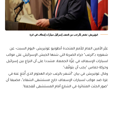
غوتيريش: نشعر بالرعب من قصف إسرائيل سيارات إسعاف في غزة
عبّر الأمين العام للأمم المتحدة أنطونيو غوتيريش -اليوم السبت- عن
شعوره بـ"الرعب" جراء الضربة التي شنها الجيش الإسرائيلي على موكب
لسيارات الإسعاف في غزّة الجمعة، مشددا على أن النزاع بين إسرائيل
وحركة حماس "يجب أن يتوقّف".
وقال غوتيريش في بيان "أشعر بالرعب جراء الهجوم الذي أُبلغ عنه في
غزة ضد موكب لسيارات الإسعاف خارج مستشفى الشفاء"، مضيفا أن
"صور الجثث المتناثرة في الشارع أمام المستشفى مُفجعة".