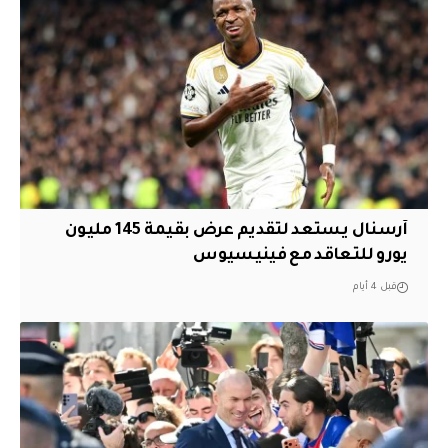
آرسنال يستعد لتقديم عرض بقيمة 145 مليون
يورو للتعاقد مع فينيسيوس
قبل 4 أيام