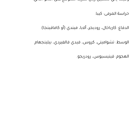
حراسة المرمى: كيبا.
الدفاع: كارباخال، روديجر، ألابا، ميندي (أو كامافينجا).
الوسط: تشواميني، كروس، فيدي فالفيردي، بيلينجهام.
الهجوم: فينيسيوس، رودريجو.