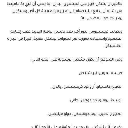
فالفيردي بشكل كبير على المستوى البدني، ما يعني أن الزج بكامافينجا
من شأنه أن يدفع بيلينجهام إلى تعزيز موقعه بشكل أكبر وسيكون
رودريجو هو "المضحى به".
ويطالب فينيسيوس بدور أكبر بعد تحسن لياقته البدنية عقب إصابته
العضلية واستعادة صورته غير المتوازنة ليشكل تهديدًا كبيرًا في مباراة
الكلاسيكو.
ومن المتوقع أن يكون تشكيل برشلونة على النحو التالي:
حراسة المرمى: تير شتيجن.
الدفاع: كانسيلو، أراوخو، كريستنسن، بالدي.
الوسط: روميو، جوندوجان، جافي.
الهجوم: لامين، ليفاندوفسكي، جواو فيليكس.
وفيما يأتي تشكيل ريال مدريد المتوقع على النحو التالي: