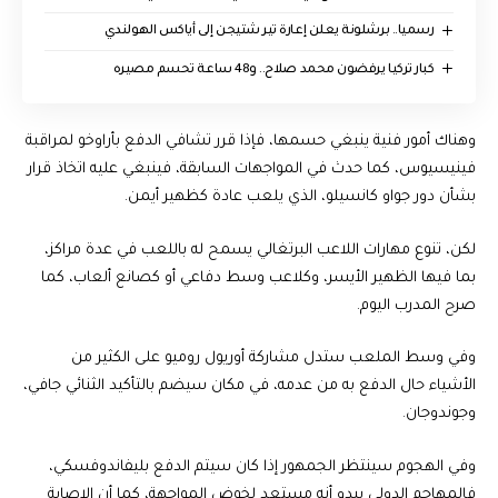
رسميا.. برشلونة يعلن إعارة تير شتيجن إلى أياكس الهولندي
كبار تركيا يرفضون محمد صلاح.. و48 ساعة تحسم مصيره
وهناك أمور فنية ينبغي حسمها، فإذا قرر تشافي الدفع بأراوخو لمراقبة
فينيسيوس، كما حدث في المواجهات السابقة، فينبغي عليه اتخاذ قرار
بشأن دور جواو كانسيلو، الذي يلعب عادة كظهير أيمن.
لكن، تنوع مهارات اللاعب البرتغالي يسمح له باللعب في عدة مراكز،
بما فيها الظهير الأيسر، وكلاعب وسط دفاعي أو كصانع ألعاب، كما
صرح المدرب اليوم.
وفي وسط الملعب ستدل مشاركة أوريول روميو على الكثير من
الأشياء حال الدفع به من عدمه، في مكان سيضم بالتأكيد الثنائي جافي،
وجوندوجان.
وفي الهجوم سينتظر الجمهور إذا كان سيتم الدفع بليفاندوفسكي،
فالمهاجم الدولي يبدو أنه مستعد لخوض المواجهة، كما أن الإصابة