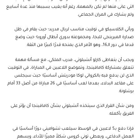
التي عانى منها لم تكن بالمهمة، رغم أنه يغيب بسببها منذ عدة أسابيع
ولم يشارك في المران الجماعي.
ويأتي الكلاسيكو في توقيت مناسب لريال مدريد؛ حيث يقام في ظل
صدارة الميرينجي لليجا، ومجموعته بدوري أبطال أوروبا؛ حيث وضع
قدما في دور الـ16، وهو الأمر الذي يمنحه قدرًا كبيرًا من الثقة.
ويجب أن يتعاطى كارلو أنشيلوتي، مدرب الملكي، مع مسألة مهمة
تتعلق بمشاركة كامافينجا، وتموضع اللاعبين في المباراة، في التوقيت
الذي لن يدفع فيه بالكرواتي لوكا مودريتش أساسيًا؛ حيث سيجلس
على مقاعد البدلاء، بعدما لعب أساسيًا في 26 مباراة من أصل 33 أمام
برشلونة.
ومن شأن القرار الذي سيتخذه أنشيلوتي بشأن كامافينجا أن يؤثر على
الفريق بأكمله.
فإذا دفع بـ5 لاعبين في الوسط سيلعب تشواميني دورًا أساسيًا في
العمل الدفاعي، ويعطي توني كروس شكلاً مميزًا للأداء، ويسهم