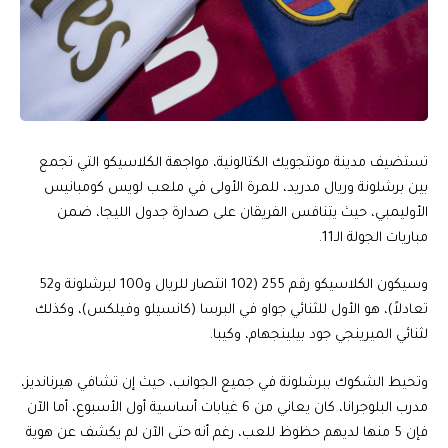
تستضيف مدينة مونتجويك الكتالونية، مواجهة الكلاسيكو التي تجمع
بين برشلونة وريال مدريد، للمرة الأولى في ملعب لويس كومبانيس
الأوليمبي، حيث يتنافس الفريقان على صدارة جدول الليجا، ضمن
مباريات الجولة الـ11.
وسيكون الكلاسيكو رقم 255 (102 انتصار للريال و100 لبرشلونة و52
تعادلاً)، هو الأول للثنائي جواو في البرسا (كانسيلو وفيلكس)، وكذلك
لثنائي الميرينجي جود بيلينجهام، وكيبا.
وتحيط الشكوك ببرشلونة في جميع الجوانب، حيث إن تشافي هيرنانديز،
مدرب البلوجرانا، كان يعاني من 6 غيابات أساسية أول الأسبوع، أما الآن
فإن 5 منها لديهم حظوظ للعب، رغم أنه حتى الآن لم يكشف عن هوية