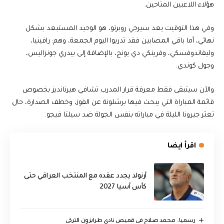
هؤلاء اللاعبين المتاحين.
وفي هذا التوقيت يعد سيرجي روبرتو، هو الوحيد المستبعد بشكل
نهائي، أما باقي المصابين فقد تدربوا اليوم الجمعة، وهم: رافينيا،
وليفاندوفسكي، وفرينكي دي يونج، بالإضافة إلى بيدري جونزاليس،
وجول كوندي.
والآن سيتبقى فقط معرفة قرار المدرب تشافي هيرنانديز بخصوص
قائمة المباراة التي يبحث فيها برشلونة عن الفوز، وخطف الصدارة، حال
تعثر جيرونا الليلة في مباراته بنفس الجولة ضد سيلتا فيجو.
اقرأ ايضا
أرنولد يجدد عقده مع المنتخب العراقي حتى
كأس آسيا 2027
رسميا.. محمد صلاح في قميص نادي طرابزون التركي