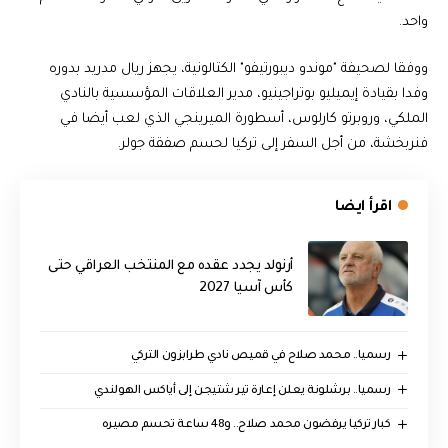
واحد.
ووفقا لصحيفة "موندو ديبورتيفو" الكتالونية، يجهز ريال مدريد بدوره
وفدا بقيادة إيميليو بوتراجينيو، مدير العلاقات المؤسسية بالنادي
الملكي، وروبرتو كارلوس، أسطورة الميرينجي الذي لعب أيضا في
فنربخشة، من أجل السفر إلى تركيا لحسم صفقة جولر.
اقرأ ايضا
أرنولد يجدد عقده مع المنتخب العراقي حتى
كأس آسيا 2027
رسميا.. محمد صلاح في قميص نادي طرابزون التركي
رسميا.. برشلونة يعلن إعارة تير شتيجن إلى أياكس الهولندي
كبار تركيا يرفضون محمد صلاح.. و48 ساعة تحسم مصيره