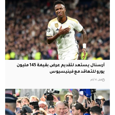
آرسنال يستعد لتقديم عرض بقيمة 145 مليون
يورو للتعاقد مع فينيسيوس
قبل 4 أيام