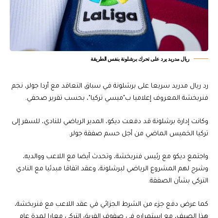
ريال مدريد يرد على تحرك برشلونة بنفس الطريقة
رد ريال مدريد سريعا على برشلونة في سباق التعاقد مع أردا جولر، نجم
فنربخشة المعروف إعلاميا ب"ميسي تركيا"، بحسب تقرير صحفي.
وكانت إدارة برشلونة قد دفعت ديكو، المدير الرياضي للنادي، للسفر إلى
تركيا الخميس الماضي من أجل حسم صفقة جولر.
واجتمع ديكو مع رئيس فنربخشة، وتحدث أيضا مع اللاعب ووالديه،
وشرح لهم المشروع الرياضي لبرشلونة، وعقد اتفاقا مبدئيا مع النادي
التركي بشأن الصفقة.
كما عرض دفع جزء من الشرط الجزائي في عقد اللاعب مع فنربخشة،
هذا الصيف، مع استمراره في صفوف الفريق التركي معارا لمدة عام