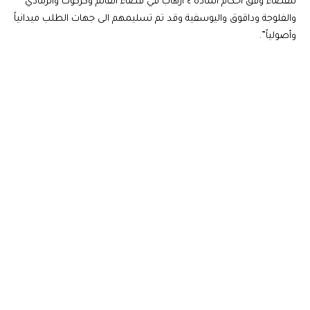
للقضاء وفق احكام المادة ٤ ارهاب في قضاء القائم وكركوك والرمادي
والفلوجة وداقوق واليوسفية وقد تم تسليمهم الى جهات الطلب ميدانياً
وأصولياً”.