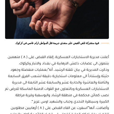
قوة مشتركة تلقي القبض على منفذي جريمة قتل المواطن ارام عاصي في كركوك
أعلنت مديرية الاستخبارات العسكرية، إلقاء القبض على ( ٨ ) متهمين
ينتمون الى عصابات داعش الارهابية في بغداد والانبار وكركوك.
وذكرت المديرية في بيان تلقته الرشيد، أنه”بعمليات منفصلة وجهود
حثيثة وإستناداً الى معلومات استخبارية دقيقة لشعب الفرق السابعة
والثامنة والعاشرة والحادية عشر والسابعة عشر التابعة الى مديرية
الاستخبارات العسكرية وبالتعاون مع القوات الامنية الماسكة للارض تم
نصب كمائن محكمة في منطقة الرشاد واليوسفية وقرية مراطة
الكبيرة وسيطرة التحدي وجباب والشهيد اوس عزيز “.
وأضافت، أنها”اسفرت عن القاء القبض على ( ٨ ) أرهابيين مطلوبين