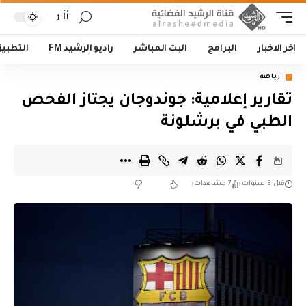
أأ
اخر الاخبار
البرامج
البث المباشر
راديو الرشيد FM
التطبي
رياضة
تقارير إعلامية: جوندوجان يجتاز الفحص
الطبي في برشلونة
قبل 3 سنوات
7 مشاهدات