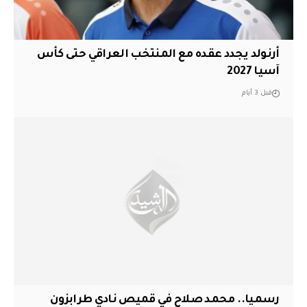
أرنولد يجدد عقده مع المنتخب العراقي حتى كأس
آسيا 2027
قبل 3 أيام
رسميا.. محمد صلاح في قميص نادي طرابزون