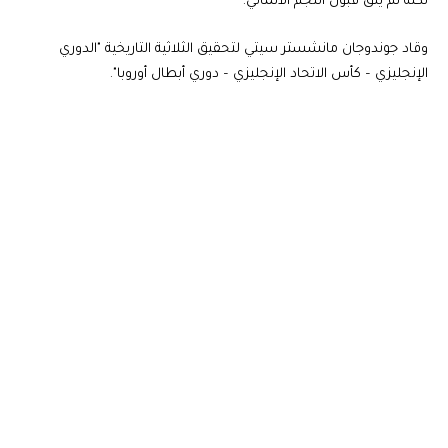
لكنه لم يلق قبول النجم الألماني.
وقاد جوندوجان مانشستر سيتي لتحقيق الثلاثية التاريخية "الدوري
الإنجليزي – كأس الاتحاد الإنجليزي – دوري أبطال أوروبا".