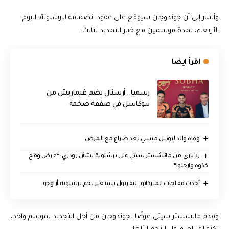
وأشار إلى أن جوندوجان سيوقع على عقود انضمامه لبرشلونة، اليوم
الأربعاء، لمدة موسمين مع خيار التمديد لثالث.
اقرأ ايضا
رسميا.. أرسنال يضم غيماريش من
نيوكاسل في صفقة ضخمة
وفاة والد ليونيل ميسي بعد صراع مع المرض
رد ناري من مانشستر سيتي على برشلونة بشأن رودري: “عرض وقح
خذوه وارحلوا”
أحدث مفاجآت الميركاتو.. ليفربول يستعير نجم برشلونة أراوخو
وقدم مانشستر سيتي عرضًا لجوندوجان من أجل التجديد لموسم واحد،