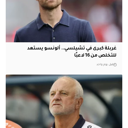
غربلة كبرى في تشيلسي.. ألونسو يستعد
للتخلص من 16 لاعبًا
قبل يوم واحد