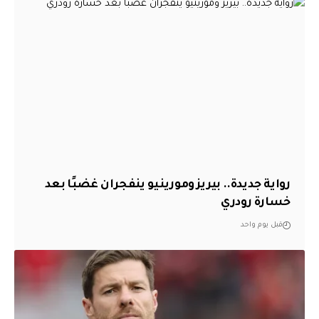
رواية جديدة.. بيريز ومورينيو ينفجران غضبًا بعد
خسارة رودري
قبل يوم واحد