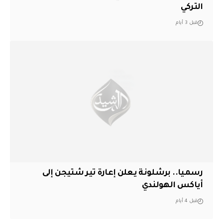
التركي
قبل 3 أيام
رسميا.. برشلونة يعلن إعارة تير شتيجن إلى
أياكس الهولندي
قبل 4 أيام