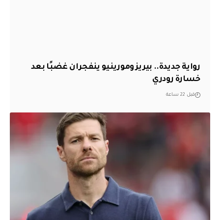
رواية جديدة.. بيريز ومورينيو ينفجران غضبًا بعد
خسارة رودري
قبل 22 ساعة