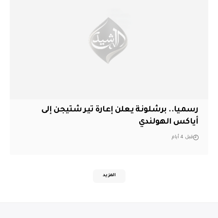
رسميا.. برشلونة يعلن إعارة تير شتيجن إلى
أياكس الهولندي
قبل 4 أيام
المزيد