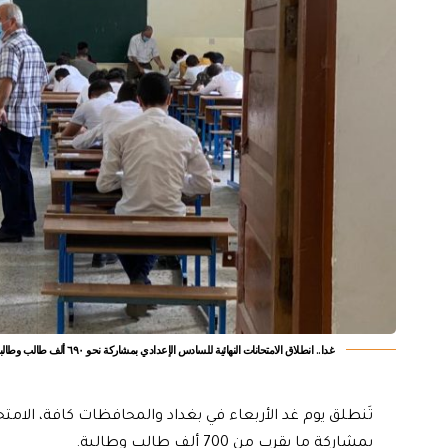
غدا.. انطلاق الامتحانات النهائية للسادس الإعدادي بمشاركة نحو ٦٩٠ ألف طالب وطالبة
تَنطلق يوم غد الأربعاء في بغداد والمحافظات كافة، الامتحا
بمشاركة ما يقرب من 700 ألف طالب وطالبة.