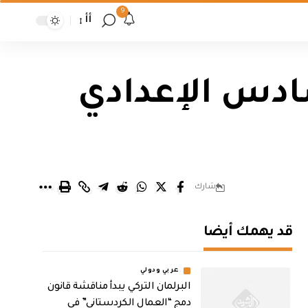
9
أأ
سادس الإعدادي
شارك
قد يهمك أيضا
عربي ودولي
البرلمان التركي يبدأ مناقشة قانون
دمج “العمال الكردستاني” في