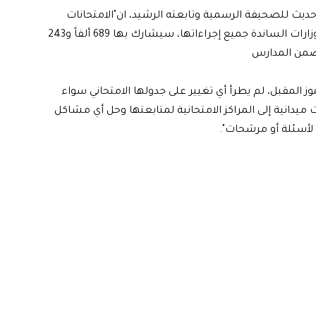
حديث للصحيفة الرسمية وتابعته الرشيد، ان"الامتحانات
الوزارية التي أكملت وزارته بالتنسيق مع التعليم العالي والوزارات الساندة جميع إجراءاتها، سيشارك بها 689 ألفاً و243
 المقبل، لم يطرأ أي تغيير على جدولها الامتحاني سواء
رات ميدانية إلى المراكز الامتحانية لمتابعتها وحل أي مشاكل
ج لأسئلة أو مرشحات".