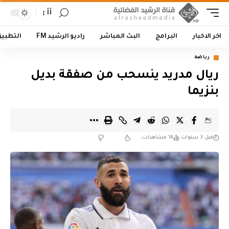
أأ
اخر الاخبار
البرامج
البث المباشر
راديو الرشيد FM
التطبي
رياضة
ريال مدريد ينسحب من صفقة بديل
بنزيما
قبل 3 سنوات
14 مشاهدات