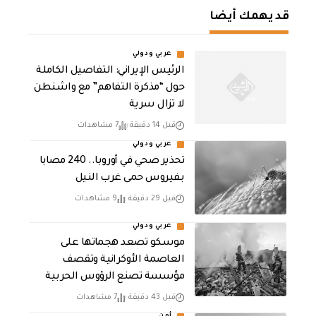
قد يهمك أيضا
عربي ودولي
الرئيس الإيراني: التفاصيل الكاملة
حول “مذكرة التفاهم” مع واشنطن
لا تزال سرية
قبل 14 دقيقة
7 مشاهدات
عربي ودولي
تحذير صحي في أوروبا.. 240 مصابا
بفيروس حمى غرب النيل
قبل 29 دقيقة
9 مشاهدات
عربي ودولي
موسكو تصعد هجماتها على
العاصمة الأوكرانية وتقصف
مؤسسة تصنع الرؤوس الحربية
قبل 43 دقيقة
7 مشاهدات