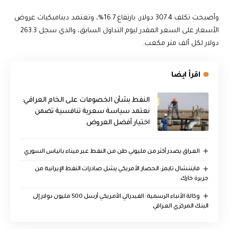
وأصبحت تكلف 307.4 دولار، بارتفاع 16.7%، وتعتمد ديناميكيات عروض
الأسعار على السعر المقدر ليوم التداول السابق، والذي سجل 263.3
دولار لكل ألف متر مكعب.
اقرأ ايضا
النفط بشأن الخصومات على الخام العراقي:
نعتمد سياسة سعرية تنافسية تضمن
اختيار أفضل العروض
العراق يصدر أكثر من مليوني طن من النفط عبر ميناء بانياس السوري
فايننشال تايمز: الحصار الأمريكي يشل صادرات النفط الإيرانية من
جزيرة خارك
وكالة الأنباء الرسمية: الفيدرالي الأمريكي أرسل 500 مليون دولار إلى
البنك المركزي العراقي