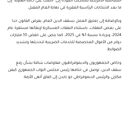
السياسية الأمريكية ستتجنب العودة إلى "اللعب على حافة الهاوية" إلى
ما بعد الانتخابات الرئاسية المقررة في نهاية العام المقبل.
وبالإضافة إلى تعليق العمل بسقف الدين العام، يفرض القانون حدا
على بعض النفقات، باستثناء النفقات العسكرية لإبقائها مستقرة عام
2024، وبزيادة بنسبة 1% في 2025، كما ينص على خفض 10 مليارات
دولار من الأموال المخصصة للخدمات الضريبية لتحديثها وتشديد
الضوابط.
وخاض الجمهوريون والديموقراطيون مفاوضات شاقة بشأن رفع
سقف الدين، توصل في ختامها رئيس مجلس النواب الجمهوري كيفن
مكارثي والرئيس الديموقراطي جو بايدن إلى اتفاق أنهى الأزمة.