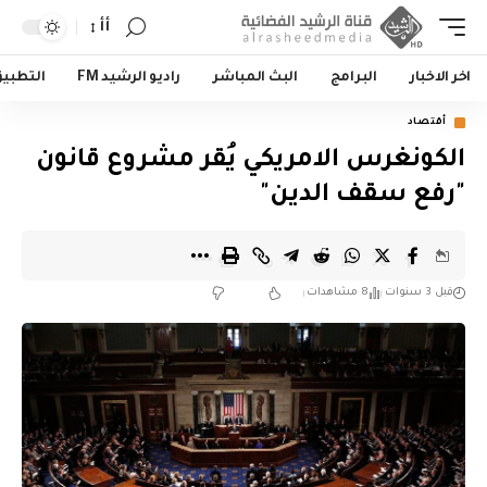
أأ
اخر الاخبار
البرامج
البث المباشر
راديو الرشيد FM
التطبي
أقتصاد
الكونغرس الامريكي يُقر مشروع قانون
"رفع سقف الدين"
قبل 3 سنوات
8 مشاهدات