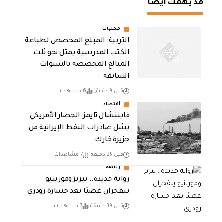
قد يهمك أيضا
محليات
التربية: المبلغ المخصص لطباعة
الكتب المدرسية يمثل نحو ثلث
المبالغ المخصصة بالسنوات
السابقة
قبل 9 دقائق
6 مشاهدات
أقتصاد
فايننشال تايمز: الحصار الأمريكي
يشل صادرات النفط الإيرانية من
جزيرة خارك
قبل 25 دقيقة
7 مشاهدات
رياضة
رواية جديدة.. بيريز ومورينيو
ينفجران غضبًا بعد خسارة رودري
قبل 39 دقيقة
7 مشاهدات