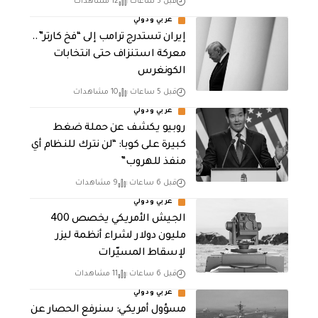
قبل 5 ساعات
12 مشاهدات
عربي ودولي
إيران تستدرج ترامب إلى “فخ كارتر”..
معركة استنزاف حتى انتخابات
الكونغرس
قبل 5 ساعات
10 مشاهدات
عربي ودولي
روبيو يكشف عن حملة ضغط
كبيرة على كوبا: “لن نترك للنظام أي
منفذ للهروب”
قبل 6 ساعات
9 مشاهدات
عربي ودولي
الجيش الأمريكي يخصص 400
مليون دولار لشراء أنظمة ليزر
لإسقاط المسيّرات
قبل 6 ساعات
11 مشاهدات
عربي ودولي
مسؤول أمريكي: سنرفع الحصار عن