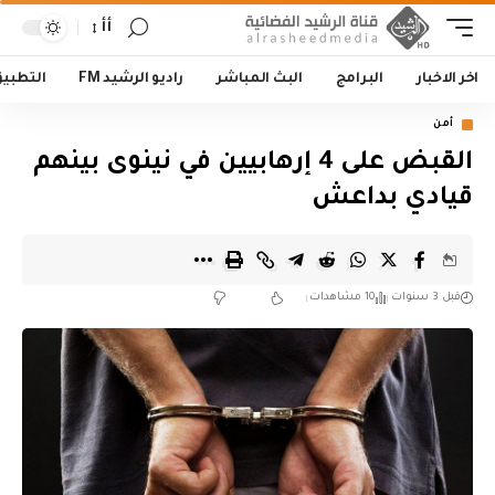
أأ
اخر الاخبار
البرامج
البث المباشر
راديو الرشيد FM
التطبي
أمن
القبض على 4 إرهابيين في نينوى بينهم
قيادي بداعش
قبل 3 سنوات
10 مشاهدات