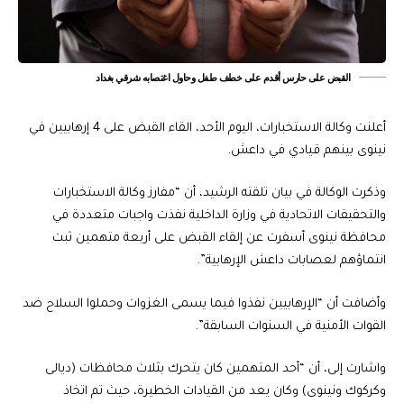
القبض على حارس أقدم على خطف طفل وحاول اغتصابه شرقي بغداد
أعلنت وكالة الاستخبارات، اليوم الأحد، القاء القبض على 4 إرهابيين في
نينوى بينهم قيادي في داعش.
وذكرت الوكالة في بيان تلقته الرشيد، أن “مفارز وكالة الاستخبارات
والتحقيقات الاتحادية في وزارة الداخلية نفذت واجبات متعددة في
محافظة نينوى أسفرت عن إلقاء القبض على أربعة متهمين ثبت
انتماؤهم لعصابات داعش الإرهابية”.
وأضافت أن “الإرهابيين نفذوا فيما يسمى الغزوات وحملوا السلاح ضد
القوات الأمنية في السنوات السابقة”.
واشارت إلى، أن “أحد المتهمين كان يتحرك بثلاث محافظات (ديالى
وكركوك ونينوى) وكان يعد من القيادات الخطيرة، حيث تم اتخاذ