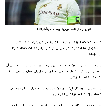
بالفيديو.. رد فعل غاضب من رونالدو بعد الخسارة أمام الاتحاد
طلب المهاجم البرتغالي كريستيانو رونالدو من إدارة ناديه النصر
السعودي إقالة مدربه الفرنسي رودي غارسيا، وفقا لصحيفة "ماركا"
الإسبانية.
وترددت أنباء قوية، عن اتخاذ مجلس إدارة نادي النصر، برئاسة مسلي آل
معمر، قرارا بـ"إقالة" غارسيا، في انتظار التوصل إلى اتفاق رسمي معه،
لفسخ العقد بـ"التراضي".
ويشعر رونالدو، بـ"ارتياح" كبير، من قرار الإدارة النصراوية، بالوقوف في
صفه، و"إقالة" المدير الفني الفرنسي.
وحسب صحيفة "إكسبريس" البريطانية، أجرى الأسطورة البرتغالية،