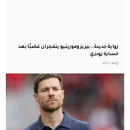
رواية جديدة.. بيريز ومورينيو ينفجران غضبًا بعد
خسارة رودري
قبل 3 أيام