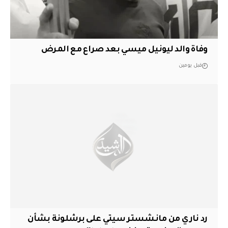
وفاة والد ليونيل ميسي بعد صراع مع المرض
قبل يومين
رد ناري من مانشستر سيتي على برشلونة بشأن