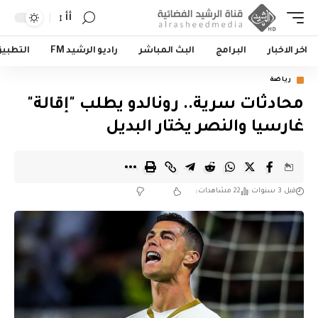
أأ
اخر الاخبار
البرامج
البث المباشر
راديو الرشيد FM
التطبي
رياضة
محادثات سرية.. رونالدو يطلب "إقالة"
غارسيا والنصر يختار البديل
قبل 3 سنوات
22 مشاهدات