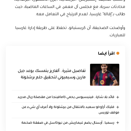
محادثات سرية، مع مجلس آل معمر، في الساعات الماضية، حيث
طالب بـ"إقالة" غارسيا، لعدم الارتياح في التعامل معه.
وأوضحت الصحيفة، أن كريستيانو، تحفظ على طريقة إدارة غارسيا
للمباريات.
اقرأ ايضا
تفاصيل مثيرة.. ألفاريز يتمسك بوعد جيل
مارين وسيميوني لتحقيق حلم برشلونة
قائد بلا شارة.. فينيسيوس يحمي كامافينجا من مقصلة ريال مدريد
فليك: أراوخو سعيد بالانتقال من برشلونة ولا أعرف أي شيء عن
موقف توريس
رسميا.. أرسنال يضم غيماريش من نيوكاسل في صفقة ضخمة