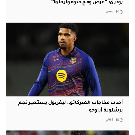
رودري: “عرض وقح خذوه وارحلوا”
قبل يومين
أحدث مفاجآت الميركاتو.. ليفربول يستعير نجم
برشلونة أراوخو
قبل 3 أيام