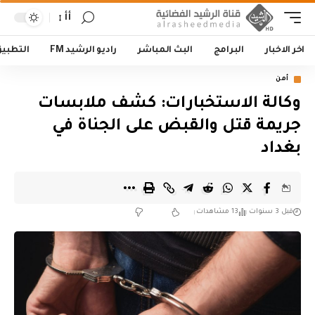
أأ
اخر الاخبار
البرامج
البث المباشر
راديو الرشيد FM
التطبي
أمن
وكالة الاستخبارات: كشف ملابسات
جريمة قتل والقبض على الجناة في
بغداد
قبل 3 سنوات
13 مشاهدات