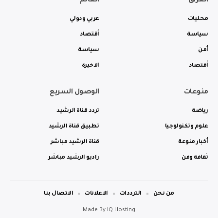
العراق
العالم
محليات
عربي ودولي
سياسة
أقتصاد
أمن
سياسة
أقتصاد
الاخيرة
منوعات
الوصول السريع
رياضة
تردد قناة الرشيد
علوم وتكنولوجيا
تطبيق قناة الرشيد
أخبار منوعة
قناة الرشيد مباشر
ثقافة وفن
راديو الرشيد مباشر
من نحن
الترددات
الاعلانات
الاتصال بنا
Made By
IQ Hosting