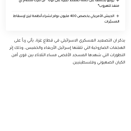
روبيو يكشف عن حملة ضغط كبيرة على كوبا: “لن نترك للنظام أي
منفذ للهروب”
الجيش الأمريكي يخصص 400 مليون دولار لشراء أنظمة ليزر لإسقاط
المسيّرات
يذكر ان التصعيد العسكري الاسرائيلي في قطاع غزة، يأتي رداً على
الهجمات الصاروخية التي تلقتها إسرائيل الأربعاء والخميس، وذلك إثر
التطورات التي شهدها المسجد الأقصى مساء الثلاثاء بين قوى أمن
الكيان الصهيوني وفلسطينيين.