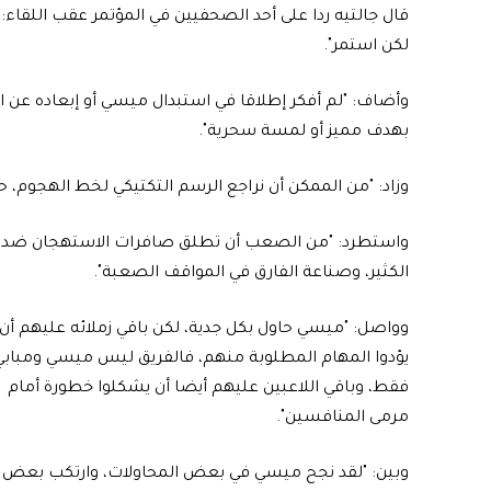
لكن استمر".
وأضاف: "لم أفكر إطلاقا في استبدال ميسي أو إبعاده عن الم
بهدف مميز أو لمسة سحرية".
وزاد: "من الممكن أن نراجع الرسم التكتيكي لخط الهجوم، ح
واستطرد: "من الصعب أن تطلق صافرات الاستهجان ضد مي
الكثير، وصناعة الفارق في المواقف الصعبة".
وواصل: "ميسي حاول بكل جدية، لكن باقي زملائه عليهم أن
يؤدوا المهام المطلوبة منهم، فالفريق ليس ميسي ومبابي
فقط، وباقي اللاعبين عليهم أيضا أن يشكلوا خطورة أمام
مرمى المنافسين".
وبين: "لقد نجح ميسي في بعض المحاولات، وارتكب بعض