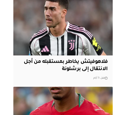
فلاهوفيتش يخاطر بمستقبله من أجل
الانتقال إلى برشلونة
قبل 5 أيام