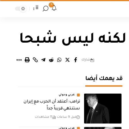
9
أأ
 لكنه ليس شبحا
شارك
قد يهمك أيضا
عربي ودولي
‏ترامب: أعتقد أن الحرب مع إيران
ستنتهي قريباً جداً
قبل 9 ساعات
11 مشاهدات
عربي ودولي