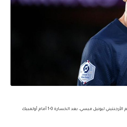
دافع كريستوف جالتيه، مدرب باريس سان جيرمان عن النجم الأرجنتيني ليونيل ميسي، بعد الخسارة 0-1 أمام أولمبيك