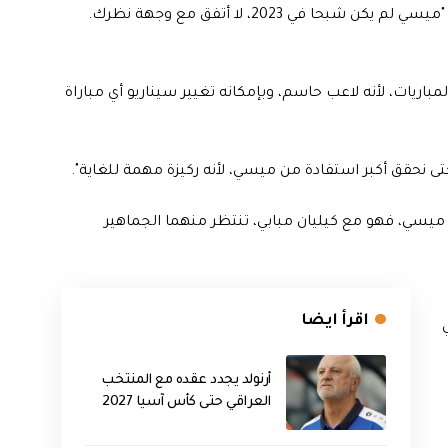
قال جالتيه ردا على أحد الصحفيين في المؤتمر عقب اللقاء: "ميسي لم يكن شبحا في 2023، لا أتفق مع وجهة نظرك.
باريات، لأنه لاعب حاسم، وبإمكانه تغيير سيناريو أي مباراة
تى نحقق أكبر استفادة من ميسي، لأنه ركيزة مهمة للغاية".
سي، فهو مع كيليان مبابي، تنتظر منهما الجماهير
اقرأ ايضا
أرنولد يجدد عقده مع المنتخب
العراقي حتى كأس آسيا 2027