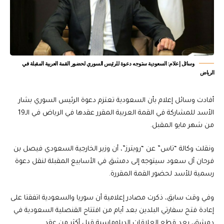
وسائل إعلام: السعودية ستوجه دعوة للرئيس السوري لحضور القمة العربية المقبلة في
الرياض
أفادت وسائل إعلام بأن السعودية تعتزم دعوة الرئيس السوري بشار
الأسد للمشاركة في القمة العربية المقرر عقدها في الرياض في الـ19
من شهر مايو المقبل.
ونقلت وكالة “تاس” عن “رويترز”، أن وزير الخارجية السعودي فيصل بن
فرحان آل سعود سيتوجه إلى دمشق في الأسابيع المقبلة لنقل دعوة
رسمية للأسد لحضور القمة المقررة.
وفي وقت سابق، ذكرت مصادر إعلامية أن سوريا والسعودية اتفقتا على
إعادة فتح سفارتي البلدين بعد أيام من افتتاح القنصلية السعودية في
دمشق، بعد قطع العلاقات الدبلوماسية قبل أكثر من عقد.