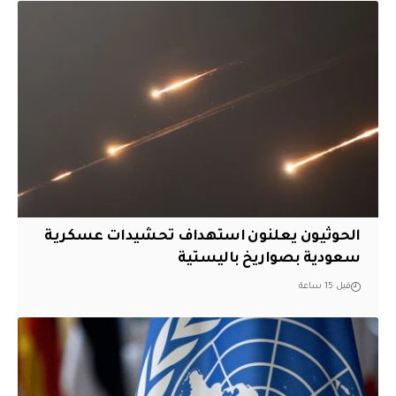
الحوثيون يعلنون استهداف تحشيدات عسكرية
سعودية بصواريخ باليستية
قبل 15 ساعة