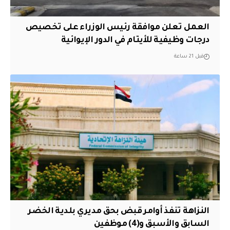
العمل تعلن موافقة رئيس الوزراء على تخصيص
درجات وظيفية للأيتام في الدور الإيوائية
قبل 21 ساعة
النزاهة تنفذ أوامر قبض بحق مديري بلدية الخضر
السابق والأسبق و(4) موظفين