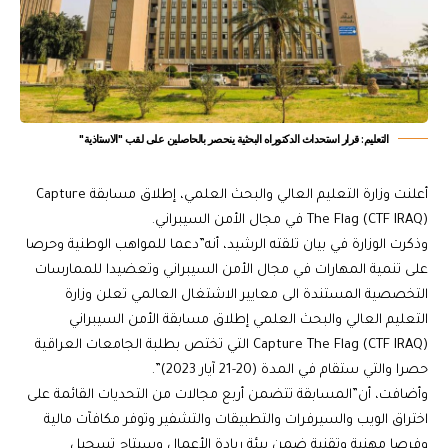
التعليم: قرار استحداث الدكتوراه البحثية ينحصر بالحاصلين على لقب "الاستاذية"
أعلنت وزارة التعليم العالي والبحث العلمي، إطلاق مسابقة Capture
The Flag (CTF IRAQ) في مجال الأمن السيبراني.
وذكرت الوزارة في بيان تلقته الرشيد، أنه”دعما للمواهب الوطنية وحرصا
على تنمية المهارات في مجال الأمن السيبراني وتعضيدا للممارسات
التخصصية المستندة الى معايير الاشتغال العالمي تعلن وزارة
التعليم العالي والبحث العلمي إطلاق مسابقة الأمن السيبراني
Capture The Flag (CTF IRAQ) التي تختص بطلبة الجامعات العراقية
حصرا والتي ستقام في المدة (20-21 آيار 2023)”.
وأضافت، أن”المسابقة تتضمن أربع مجالات من التحديات القائمة على
اختراق الويب والسيرفرات والتطبيقات والتشفير وتوفر مكافآت مالية
وفرصا مهنية وتقنية ضمن بيئة ريادة الأعمال وسيتاح تسجيل