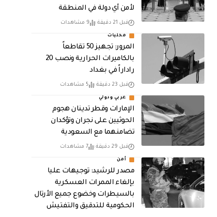
لأمن أي دولة في المنطقة
قبل 21 دقيقة
9 مشاهدات
محليات
المرور: تجهيز 50 تقاطعاً
بالكاميرات الحرارية ونصب 20
راداراً في بغداد
قبل 23 دقيقة
5 مشاهدات
عربي ودولي
الإمارات وقطر تدينان هجوم
الحوثيين على نجران وتؤكدان
تضامنهما مع السعودية
قبل 29 دقيقة
7 مشاهدات
أمن
مصدر للرشيد: توجيهات عليا
بإلغاء الممرات العسكرية
بالسيطرات وخضوع جميع الأرتال
الحكومية للتدقيق والتفتيش