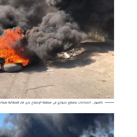
بالصور.. احتجاجات وقطع شوارع في منطقة الإصلاح بذي قار للمطالبة بمعال