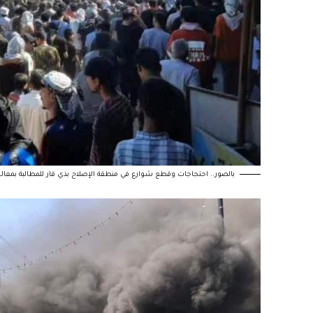
بالصور.. احتجاجات وقطع شوارع في منطقة الإصلاح بذي قار للمطالبة بمعال